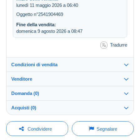
lunedì 11 maggio 2026 a 06:40
Oggetto n°2541904469
Fine della vendita:
domenica 9 agosto 2026 a 08:47
Tradurre
Condizioni di vendita
Venditore
Destinazione:
Vedi l'elenco dei paesi
Domanda (0)
raquelhenriques
99%
(4031x)
Invio:
Acquisti (0)
Invio dopo il pagamento
Negozio
Spese:
A carico dell'acquirente
Per inviare una domanda devi aprire una
Ultimo aggiornamento: 00:34:39
Condividere
Segnalare
sessione.
Iscritto da:
Metodi di pagamento: