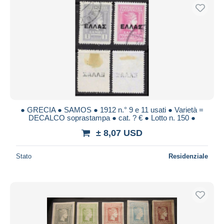
● GRECIA ● SAMOS ● 1912 n.° 9 e 11 usati ● Varietà =
DECALCO soprastampa ● cat. ? € ️● Lotto n. 150 ️●
± 8,07 USD
Stato
Residenziale