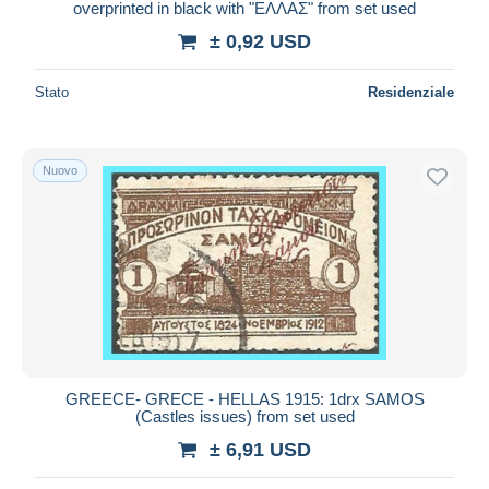
overprinted in black with "ΕΛΛΑΣ" from set used
± 0,92 USD
Stato
Residenziale
Nuovo
GREECE- GRECE - HELLAS 1915: 1drx SAMOS
(Castles issues) from set used
± 6,91 USD