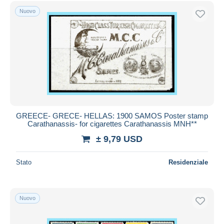
Spedizione gratuita
Nuovo
Metodi di pagamento
PayPal
Bonifico bancario
Visa
Mastercard
Bancontact
iDeal
GREECE- GRECE- HELLAS: 1900 SAMOS Poster stamp
Carathanassis- for cigarettes Carathanassis MNH**
Maestro
± 9,79 USD
Deselezionare tutto
Residenza del venditore
Stato
Residenziale
Tutto il mondo
Nuovo