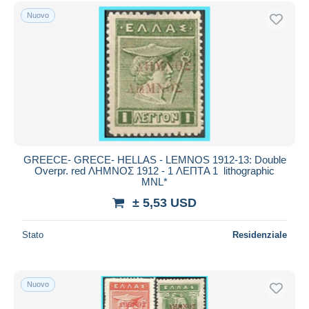
Spedizione gratuita
Nuovo
Metodi di pagamento
PayPal
Bonifico bancario
Visa
Mastercard
Bancontact
iDeal
GREECE- GRECE- HELLAS - LEMNOS 1912-13: Double
Overpr. red ΛΗΜΝΟΣ 1912 - 1 ΛΕΠΤA 1 lithographic
Maestro
MNL*
Deselezionare tutto
± 5,53 USD
Residenza del venditore
Stato
Residenziale
Tutto il mondo
Nuovo