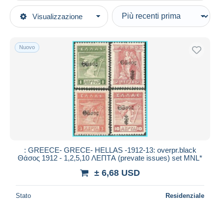
Tipo di vendita
Visualizzazione
Categorie principali
In corso
Francobolli
Prezzo fisso
Europa
Nuovo
Asta con offerte
Grecia
Aste senza offerte
Nuovi territori
Casa d'aste
Venduti
Lemnos
Durata
Tutte le durate
Nuovo da
giorni
: GREECE- GRECE- HELLAS -1912-13: overpr.black
Θάσος 1912 - 1,2,5,10 ΛΕΠΤA (prevate issues) set MNL*
Chiude fra
ora
± 6,68 USD
Prezzo
Stato
Residenziale
Dalle
a
USD
USD
Solo sconto