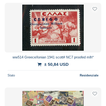
ww514 Greece/Ionian 1941 scott# NC7 proofed mlh*
± 50,84 USD
Stato
Residenziale