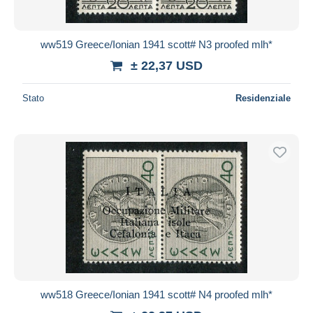
ww519 Greece/Ionian 1941 scott# N3 proofed mlh*
± 22,37 USD
Stato
Residenziale
ww518 Greece/Ionian 1941 scott# N4 proofed mlh*