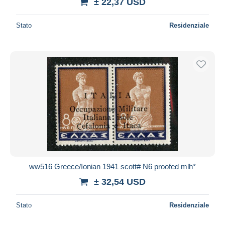
± 22,37 USD
Stato
Residenziale
ww516 Greece/Ionian 1941 scott# N6 proofed mlh*
± 32,54 USD
Stato
Residenziale