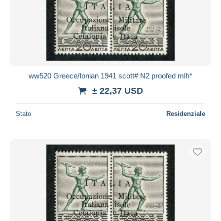
ww520 Greece/Ionian 1941 scott# N2 proofed mlh*
± 22,37 USD
Stato
Residenziale