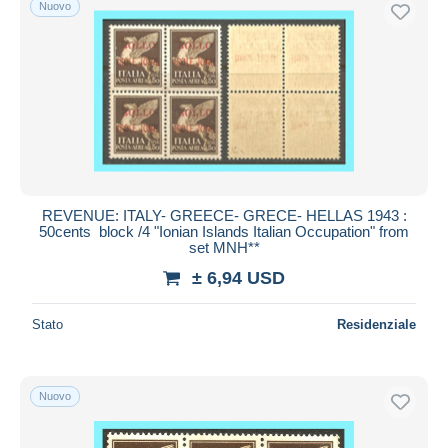
Nuovo
Spedizione gratuita
Metodi di pagamento
PayPal
Bonifico bancario
Visa
Mastercard
Bancontact
REVENUE: ITALY- GREECE- GRECE- HELLAS 1943 :
iDeal
50cents block /4 "Ionian Islands Italian Occupation" from
set MNH**
Maestro
± 6,94 USD
Deselezionare tutto
Residenza del venditore
Stato
Residenziale
Tutto il mondo
Nuovo