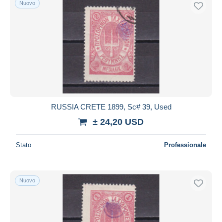
Nuovo
Spedizione gratuita
Metodi di pagamento
PayPal
Bonifico bancario
Visa
Mastercard
Bancontact
RUSSIA CRETE 1899, Sc# 39, Used
iDeal
± 24,20 USD
Maestro
Deselezionare tutto
Stato
Professionale
Residenza del venditore
Tutto il mondo
Nuovo