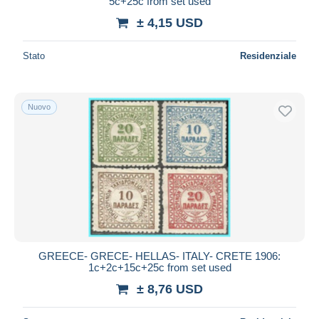
5c+25c from set used
± 4,15 USD
Stato
Residenziale
Nuovo
GREECE- GRECE- HELLAS- ITALY- CRETE 1906:
1c+2c+15c+25c from set used
± 8,76 USD