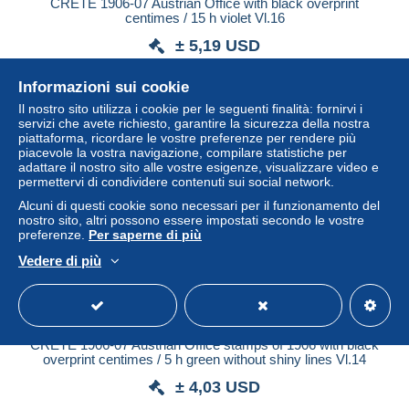
CRETE 1906-07 Austrian Office with black overprint
centimes / 15 h violet Vl.16
± 5,19 USD
Informazioni sui cookie
Stato
Residenziale
Il nostro sito utilizza i cookie per le seguenti finalità: fornirvi i
servizi che avete richiesto, garantire la sicurezza della nostra
piattaforma, ricordare le vostre preferenze per rendere più
piacevole la vostra navigazione, compilare statistiche per
adattare il nostro sito alle vostre esigenze, visualizzare video e
permettervi di condividere contenuti sui social network.
Alcuni di questi cookie sono necessari per il funzionamento del
nostro sito, altri possono essere impostati secondo le vostre
preferenze.
Per saperne di più
Vedere di più
CRETE 1906-07 Austrian Office stamps of 1906 with black
overprint centimes / 5 h green without shiny lines Vl.14
± 4,03 USD