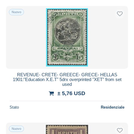
Nuovo
REVENUE- CRETE- GREECE- GRECE- HELLAS
1901:"Education X.E.T" 5drx overprinted "XET" from set
used
± 5,76 USD
Stato
Residenziale
Nuovo