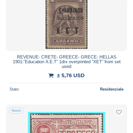
REVENUE- CRETE- GREECE- GRECE- HELLAS
1901:"Education X.E.T" 1drx overprinted "XET" from set
used
± 5,76 USD
Stato
Residenziale
Nuovo