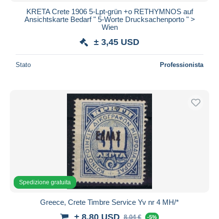
KRETA Crete 1906 5-Lpt-grün +o RETHYMNOS auf
Ansichtskarte Bedarf " 5-Worte Drucksachenporto " >
Wien
± 3,45 USD
Stato
Professionista
Spedizione gratuita
Greece, Crete Timbre Service Yv nr 4 MH/*
± 8,80 USD
8,04 €
-5%