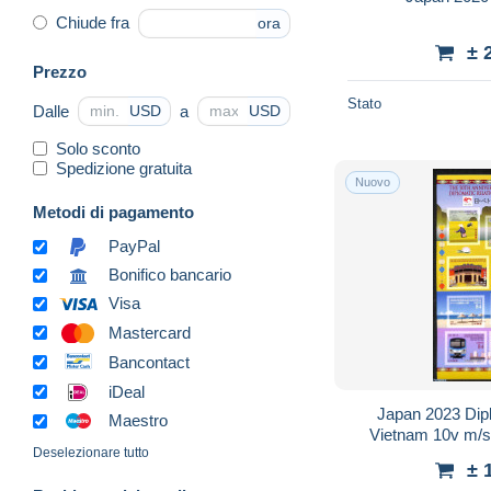
Chiude fra
ora
± 
Prezzo
Stato
Dalle
a
USD
USD
Solo sconto
Spedizione gratuita
Nuovo
Metodi di pagamento
PayPal
Bonifico bancario
Visa
Mastercard
Bancontact
iDeal
Japan 2023 Dipl
Maestro
Vietnam 10v m/s,
Deselezionare tutto
Railways -
± 