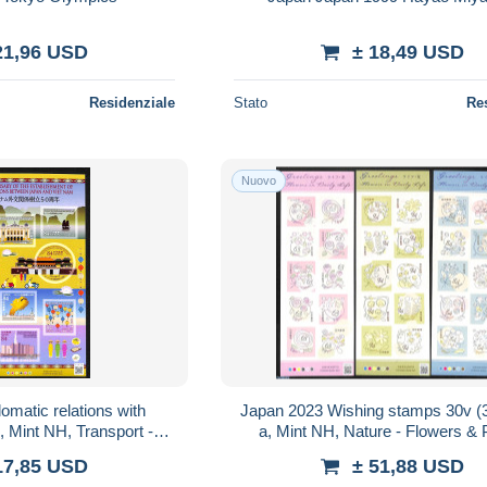
21,96 USD
± 18,49 USD
Residenziale
Stato
Re
Nuovo
omatic relations with
Japan 2023 Wishing stamps 30v (3
 Mint NH, Transport -
a, Mint NH, Nature - Flowers & 
 Ships and boats
17,85 USD
± 51,88 USD