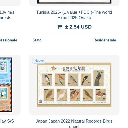
 10v m/s
Tunisia 2025- (1 value +FDC )-The world
Forests
Expo 2025 Osaka
± 2,54 USD
fessionale
Stato
Residenziale
Nuovo
 Day S/S
Japan Japan 2022 Natural Records Birds
sheet