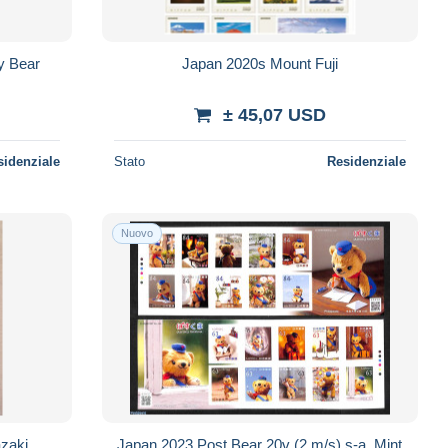
y Bear
Japan 2020s Mount Fuji
± 45,07 USD
sidenziale
Stato
Residenziale
Nuovo
zaki
Japan 2023 Post Bear 20v (2 m/s) s-a, Mint