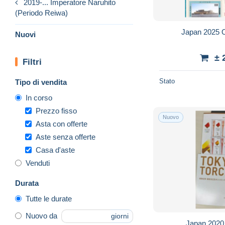
2019-... Imperatore Naruhito
(Periodo Reiwa)
Japan 2025 
Nuovi
± 
Filtri
Stato
Tipo di vendita
In corso
Prezzo fisso
Nuovo
Asta con offerte
Aste senza offerte
Casa d'aste
Venduti
Durata
Tutte le durate
Nuovo da
giorni
Japan 2020