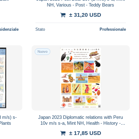
NH, Various - Post - Teddy Bears
± 31,20 USD
sidenziale
Stato
Professionale
Nuovo
 m/s) s-
Japan 2023 Diplomatic relations with Peru
Plants
10v m/s s-a, Mint NH, Health - History -
Nature - Performance Art - Transpor..
± 17,85 USD