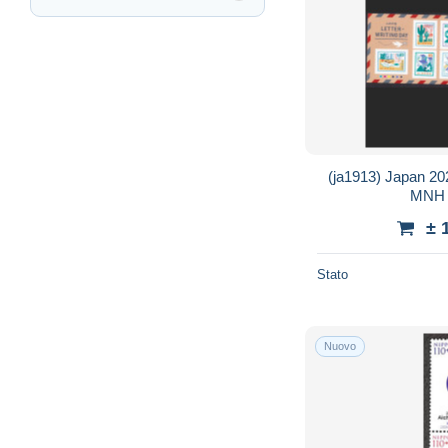
(ja1913) Japan 202
MNH c
± 
Stato
Nuovo