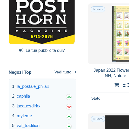
Nuovo
La tua pubblicità qui?
Japan 2022 Flowers
Negozi Top
Vedi tutto
NH, Nature -
± 
la_postale_phila
caphila
Stato
jacquesdirkx
myleme
Nuovo
vat_tradition