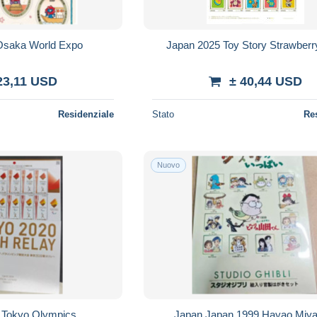
Osaka World Expo
Japan 2025 Toy Story Strawberr
23,11 USD
± 40,44 USD
Residenziale
Stato
Re
Nuovo
 Tokyo Olympics
Japan Japan 1999 Hayao Miya