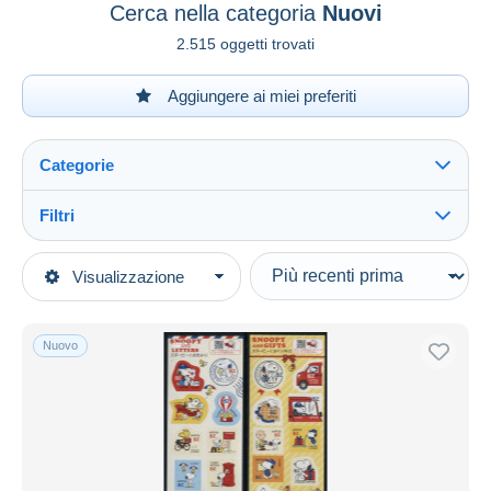
Cerca nella categoria
Nuovi
2.515 oggetti trovati
Aggiungere ai miei preferiti
Categorie
Filtri
Vedi tutto
Tipo di vendita
Visualizzazione
Categorie principali
In corso
Francobolli
Prezzo fisso
Asia
Nuovo
Asta con offerte
Giappone
Aste senza offerte
1989-2019 Imperatore Akihito (Periodo Heisei)
Casa d'aste
2010-2019
Venduti
Nuovi
Durata