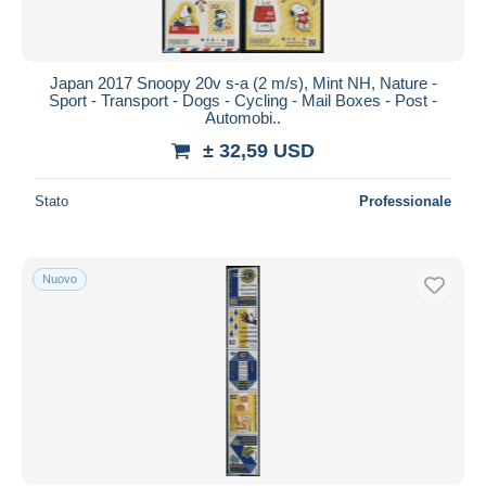
Tutte le durate
Nuovo da
giorni
Japan 2017 Snoopy 20v s-a (2 m/s), Mint NH, Nature -
Sport - Transport - Dogs - Cycling - Mail Boxes - Post -
Chiude fra
ora
Automobi..
± 32,59 USD
Prezzo
Dalle
a
USD
USD
Stato
Professionale
Solo sconto
Spedizione gratuita
Nuovo
Metodi di pagamento
PayPal
Bonifico bancario
Visa
Mastercard
Bancontact
iDeal