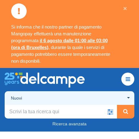
×
Si informa che il nostro partner di pagamento
Mangopay effettuerà una manutenzione
programmata
il 6 agosto dalle 01:00 alle 03:00
(ora di Bruxelles)
, durante la quale i servizi di
pagamento potrebbero essere temporaneamente
non disponibili.
Nuovi
Ricerca avanzata