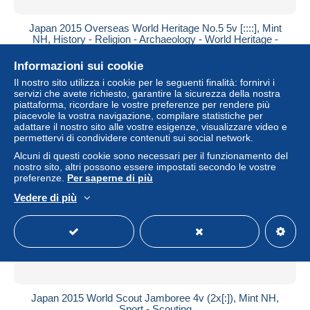
Japan 2015 Overseas World Heritage No.5 5v [::::], Mint
NH, History - Religion - Archaeology - World Heritage -
Church..
Informazioni sui cookie
± 7,11 USD
Il nostro sito utilizza i cookie per le seguenti finalità: fornirvi i
servizi che avete richiesto, garantire la sicurezza della nostra
Stato
Professionale
piattaforma, ricordare le vostre preferenze per rendere più
piacevole la vostra navigazione, compilare statistiche per
adattare il nostro sito alle vostre esigenze, visualizzare video e
permettervi di condividere contenuti sui social network.
Nuovo
Alcuni di questi cookie sono necessari per il funzionamento del
nostro sito, altri possono essere impostati secondo le vostre
preferenze.
Per saperne di più
Vedere di più
Japan 2015 World Scout Jamboree 4v (2x[:]), Mint NH,
Sport - Scouting