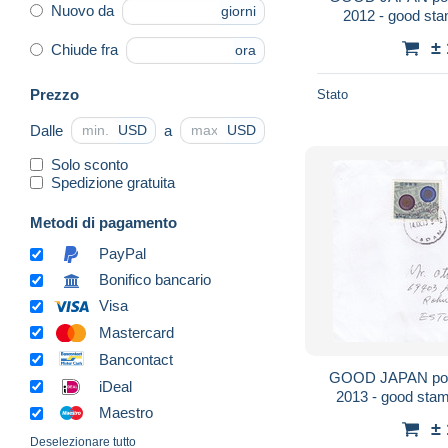
Nuovo da
giorni
2012 - good stam
±
Chiude fra
ora
Prezzo
Stato
Dalle
a
USD
USD
Solo sconto
Spedizione gratuita
Metodi di pagamento
PayPal
Bonifico bancario
Visa
Mastercard
Bancontact
GOOD JAPAN post
iDeal
2013 - good stam
Maestro
±
Deselezionare tutto