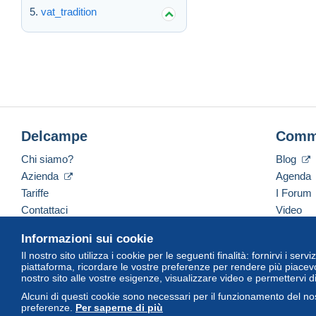
vat_tradition
Delcampe
Comm
Chi siamo?
Blog
Azienda
Agenda
Tariffe
I Forum
Contattaci
Video
Informazioni sui cookie
Il nostro sito utilizza i cookie per le seguenti finalità: fornirvi i ser
Italiano
USD
America/Indiana/Vevay
Versi
piattaforma, ricordare le vostre preferenze per rendere più piacevo
nostro sito alle vostre esigenze, visualizzare video e permettervi d
Alcuni di questi cookie sono necessari per il funzionamento del nos
preferenze.
Per saperne di più
© Delcampe International Srl. Tutti i diritti riservati.
Termini di utiliz