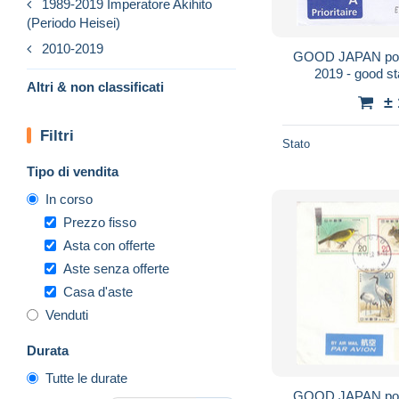
1989-2019 Imperatore Akihito
(Periodo Heisei)
2010-2019
GOOD JAPAN post
2019 - good st
Altri & non classificati
±
Filtri
Stato
Tipo di vendita
In corso
Prezzo fisso
Asta con offerte
Aste senza offerte
Casa d'aste
Venduti
Durata
Tutte le durate
GOOD JAPAN post