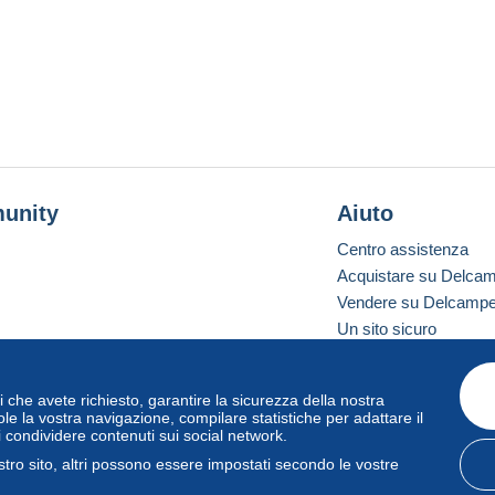
unity
Aiuto
Centro assistenza
Acquistare su Delca
Vendere su Delcamp
Un sito sicuro
vizi che avete richiesto, garantire la sicurezza della nostra
one standard
le la vostra navigazione, compilare statistiche per adattare il
i condividere contenuti sui social network.
tro sito, altri possono essere impostati secondo le vostre
zo
e
privacy
.
Gestione dei cookie