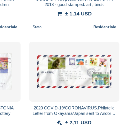
ldren
2013 - good stamped: art ; birds
± 1,14 USD
sidenziale
Stato
Residenziale
ESTONIA
2020 COVID-19/CORONAVIRUS.Philatelic
ottery
Letter from Okayama/Japan sent to Andorra,
w/arrival postmark Andorra
± 2,11 USD