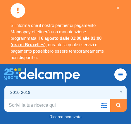
×
Si informa che il nostro partner di pagamento
Mangopay effettuerà una manutenzione
programmata
il 6 agosto dalle 01:00 alle 03:00
(ora di Bruxelles)
, durante la quale i servizi di
pagamento potrebbero essere temporaneamente
non disponibili.
2010-2019
Ricerca avanzata