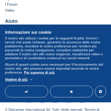
I Forum
Video
Aiuto
Centro assistenza
Informazioni sui cookie
Acquistare su Delcampe
Il nostro sito utilizza i cookie per le seguenti finalità: fornirvi i
Vendere su Delcampe
servizi che avete richiesto, garantire la sicurezza della nostra
piattaforma, ricordare le vostre preferenze per rendere più
Un sito sicuro
piacevole la vostra navigazione, compilare statistiche per
adattare il nostro sito alle vostre esigenze, visualizzare video e
permettervi di condividere contenuti sui social network.
Alcuni di questi cookie sono necessari per il funzionamento del
nostro sito, altri possono essere impostati secondo le vostre
preferenze.
Per saperne di più
Vedere di più
Italiano
USD
Versione standard
Americ
© Delcampe International Srl. Tutti i diritti riservati.
Termini di