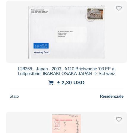
Spedizione gratuita
Metodi di pagamento
PayPal
Bonifico bancario
Visa
Mastercard
Bancontact
iDeal
L28369 - Japan - 2003 - ¥110 Briefwoche '03 EF a.
Luftpostbrief IBARAKI OSAKA JAPAN -> Schweiz
Maestro
± 2,30 USD
Deselezionare tutto
Residenza del venditore
Stato
Residenziale
Tutto il mondo