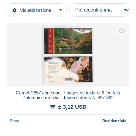
Tipo di vendita
Visualizzazione
Categorie principali
In corso
Francobolli
Prezzo fisso
Asia
Asta con offerte
Giappone
Aste senza offerte
1989-2019 Imperatore Akihito (Periodo Heisei)
Casa d'aste
2000-09
Venduti
Altri & non classificati
Durata
Tutte le durate
Nuovo da
giorni
Carnet C857 contenant 7 pages de texte et 6 feuillets
Patrimoine mondial. Japon timbres N°857-862
Chiude fra
ora
± 3,12 USD
Prezzo
Stato
Residenziale
Dalle
a
USD
USD
Solo sconto