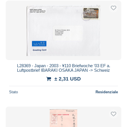
Spedizione gratuita
Metodi di pagamento
PayPal
Bonifico bancario
Visa
Mastercard
Bancontact
iDeal
L28369 - Japan - 2003 - ¥110 Briefwoche '03 EF a.
Luftpostbrief IBARAKI OSAKA JAPAN -> Schweiz
Maestro
± 2,31 USD
Deselezionare tutto
Residenza del venditore
Stato
Residenziale
Tutto il mondo