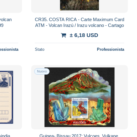
volcan
CR35. COSTA RICA - Carte Maximum Card
99
ATM - Volcan Irazú / Irazu volcano - Cartago
± 6,18 USD
essionista
Stato
Professionista
Nuovo
mindia
Guinea- Bissau 2017: Vulcoes, Vulkane,