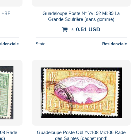
F +BF
Guadeloupe Poste N* Yv: 92 Mi:89 La
Grande Soufrière (sans gomme)
± 0,51 USD
sidenziale
Stato
Residenziale
108 Rade
Guadeloupe Poste Obl Yv:108 Mi:106 Rade
nd)
des Saintes (cachet rond)