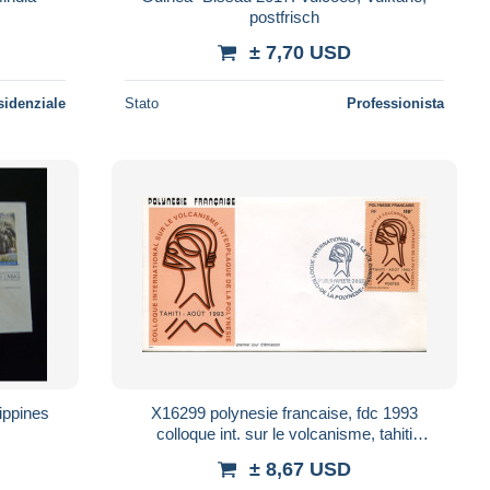
postfrisch
± 7,70 USD
sidenziale
Stato
Professionista
ippines
X16299 polynesie francaise, fdc 1993
colloque int. sur le volcanisme, tahiti
1993,interview on volcanology
± 8,67 USD