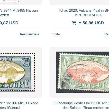
Yv:3344 Mi:3485 Haroun
Tchad 2020, Vulcans, 4val in B
Tazieff
IMPERFORATED
 0,87 USD
± 50,86 USD
Residenziale
Stato
Re
N** Yv:106 Mi:103 Rade
Guadeloupe Poste Obl Yv:110 Mi:
tes (G.trop.)
des Saintes (Beau cachet ro