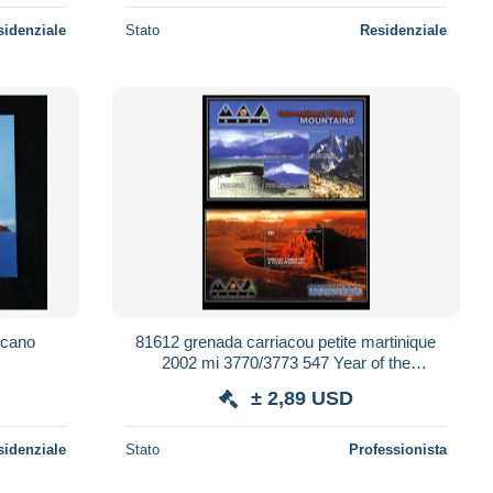
sidenziale
Stato
Residenziale
lcano
81612 grenada carriacou petite martinique
2002 mi 3770/3773 547 Year of the
Mountains montagnes japan kenya hawai
± 2,89 USD
MNH
sidenziale
Stato
Professionista