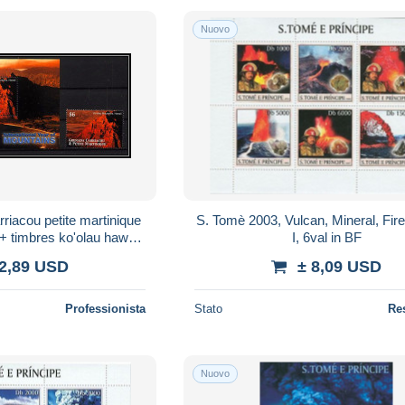
Nuovo
riacou petite martinique
S. Tomè 2003, Vulcan, Mineral, Fir
 timbres ko'olau hawaii
I, 6val in BF
ntains montagnes MNH
 2,89 USD
± 8,09 USD
Professionista
Stato
Re
Nuovo