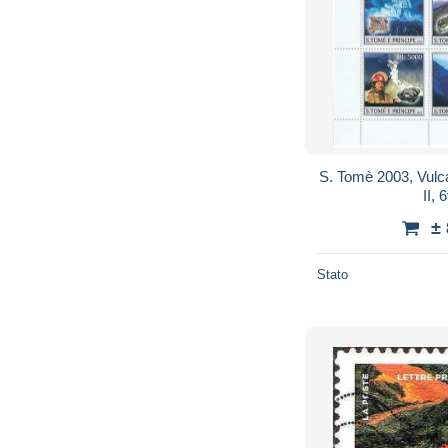
S. Tomè 2003, Vulca
II, 
±
Stato