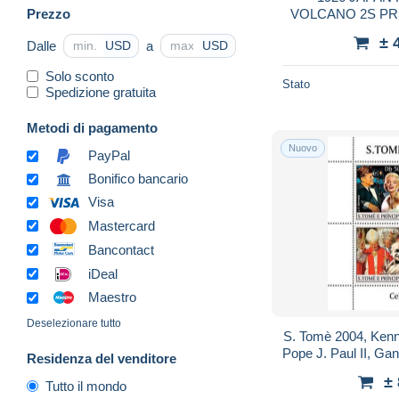
Prezzo
VOLCANO 2S PR
TO SPAIN
± 
Dalle
a
USD
USD
Solo sconto
Stato
Spedizione gratuita
Metodi di pagamento
Nuovo
PayPal
Bonifico bancario
Visa
Mastercard
Bancontact
iDeal
Maestro
Deselezionare tutto
S. Tomè 2004, Kenn
Pope J. Paul II, Gand
Residenza del venditore
±
Tutto il mondo