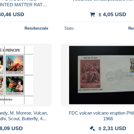
INTED MATTER RATE
 VIA SIBERIA
40,46 USD
± 4,05 USD
Residenziale
Stato
Re
edy, M. Monroe, Vulcan,
FDC volcan volcano eruption Phil
hi, Scout, Butterfly, 4val
1968
in BF
 8,09 USD
± 2,31 USD