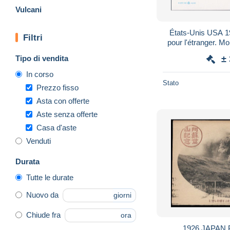
Vulcani
États-Unis USA 19
Filtri
pour l'étranger. Mo
Washington, so
Tipo di vendita
±
In corso
Stato
Prezzo fisso
Asta con offerte
Aste senza offerte
Casa d'aste
Venduti
Durata
Tutte le durate
Nuovo da
giorni
Chiude fra
ora
1926 JAPAN