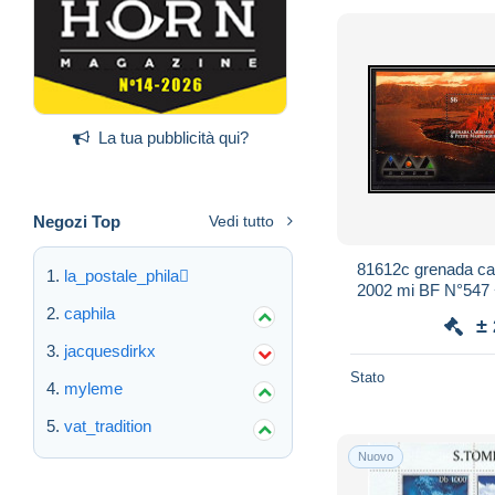
La tua pubblicità qui?
Negozi Top
Vedi tutto
81612c grenada car
la_postale_phila
2002 mi BF N°547 +
Year of the Mou
caphila
±
jacquesdirkx
Stato
myleme
vat_tradition
Nuovo