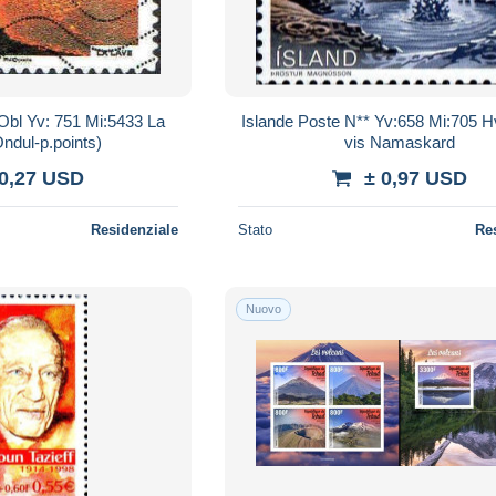
Obl Yv: 751 Mi:5433 La
Islande Poste N** Yv:658 Mi:705 
ndul-p.points)
vis Namaskard
 0,27 USD
± 0,97 USD
Residenziale
Stato
Re
Nuovo