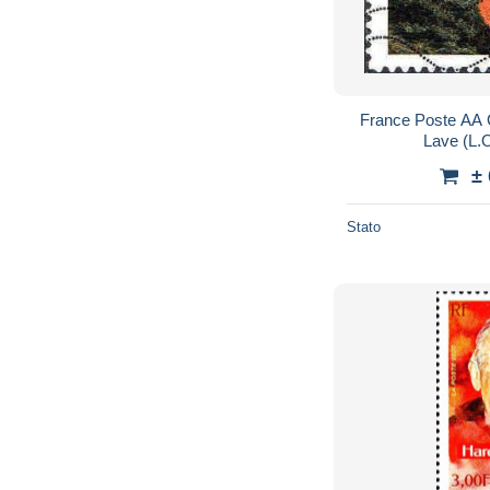
France Poste AA 
Lave (L.O
±
Stato