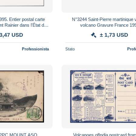
95. Entier postal carte
N°3244 Saint-Pierre martinique 
nt Rainier dans l'État de
volcano Gravure France 19
mmet enneigé, sapins
 3,47 USD
± 1,73 USD
Professionista
Stato
Prof
 PPC MOUNT ASO
Volcanoes ofIndia postcard fro