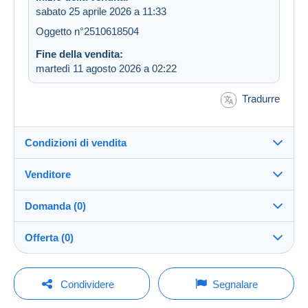
sabato 25 aprile 2026 a 11:33
Oggetto n°2510618504
Fine della vendita:
martedì 11 agosto 2026 a 02:22
Tradurre
Condizioni di vendita
Venditore
Destinazione:
Vedi l'elenco dei paesi
Domanda (0)
pinguino07
100%
(962x)
Invio:
Offerta (0)
Invio dopo il pagamento
Negozio
Spese:
La vendita sarà prolungata di un minuto se l'offerta
A carico dell'acquirente
Per inviare una domanda devi aprire una
viene fatta meno di un minuto prima della scadenza.
Condividere
Segnalare
sessione.
Iscritto da:
Metodi di pagamento: