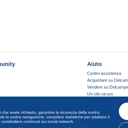
unity
Aiuto
Centro assistenza
Acquistare su Delca
Vendere su Delcamp
Un sito sicuro
vizi che avete richiesto, garantire la sicurezza della nostra
one standard
le la vostra navigazione, compilare statistiche per adattare il
i condividere contenuti sui social network.