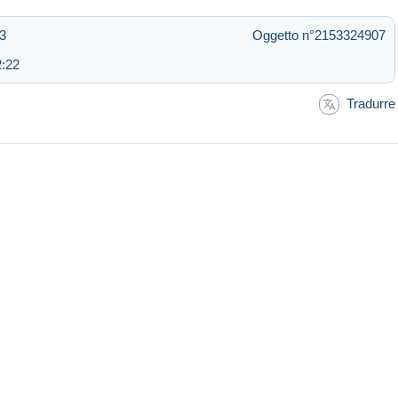
33
Oggetto n°2153324907
2:22
Tradurre