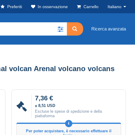
Preferiti
In osservazione
Carrello
Italiano
Ricerca avanzata
l volcan Arenal volcano volcans
7,36 €
± 8,51 USD
Escluse le spese di spedizione e della
piattaforma
Per poter acquistare, è necessario effettuare il