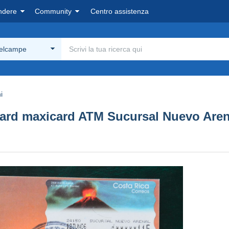
ndere
Community
Centro assistenza
Delcampe
i
ard maxicard ATM Sucursal Nuevo Arena