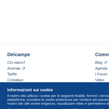
Delcampe
Comm
Chi siamo?
Blog
Azienda
Agenda
Tariffe
I Forum
Contattaci
Video
Informazioni sui cookie
Il nostro sito utilizza i cookie per le seguenti finalità: fornirvi i ser
Italiano
USD
America/Indiana/Vevay
Versi
piattaforma, ricordare le vostre preferenze per rendere più piacevo
nostro sito alle vostre esigenze, visualizzare video e permettervi d