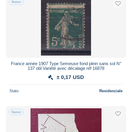
Nuovo
Spedizione gratuita
Metodi di pagamento
PayPal
Bonifico bancario
Visa
Mastercard
Bancontact
France année 1907 Type Semeuse fond plein sans sol N°
iDeal
137 obl Variété avec décalage réf 16878
Maestro
± 0,17 USD
Deselezionare tutto
Stato
Residenziale
Residenza del venditore
Tutto il mondo
Nuovo