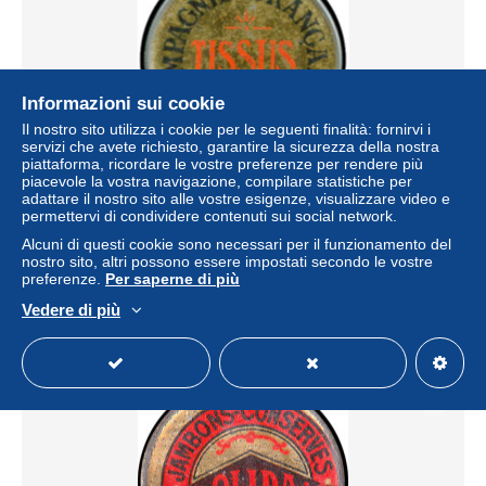
Informazioni sui cookie
Il nostro sito utilizza i cookie per le seguenti finalità: fornirvi i
servizi che avete richiesto, garantire la sicurezza della nostra
piattaforma, ricordare le vostre preferenze per rendere più
piacevole la vostra navigazione, compilare statistiche per
FRANCE Timbres Monnaie FP - 138, 10c. semeuse
adattare il nostro sito alle vostre esigenze, visualizzare video e
rouge, fer peint, fond rouge: "Cie française Tissus -
permettervi di condividere contenuti sui social network.
Bordeaux"
Alcuni di questi cookie sono necessari per il funzionamento del
± 346,77 USD
nostro sito, altri possono essere impostati secondo le vostre
preferenze.
Per saperne di più
Vedere di più
Stato
Professionista
Nuovo