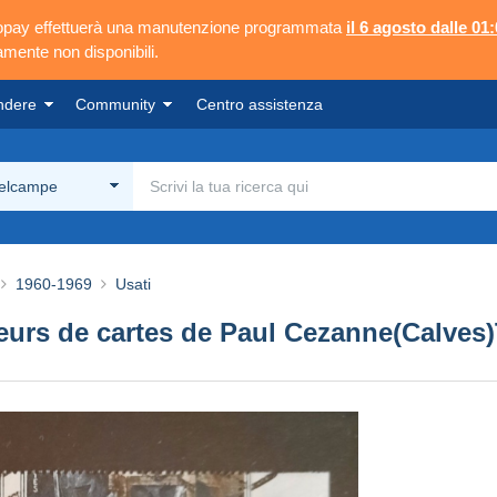
ngopay effettuerà una manutenzione programmata
il 6 agosto dalle 01:
mente non disponibili.
ndere
Community
Centro assistenza
Delcampe
1960-1969
Usati
eurs de cartes de Paul Cezanne(Calves