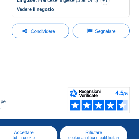
Lingua/e:
Francese,
Inglese (Stati Uniti)
1
Vedere il negozio
Condividere
Segnalare
mpe
e
Accettare
Rifiutare
tutti i cookie
cookie analitici e pubblicitari