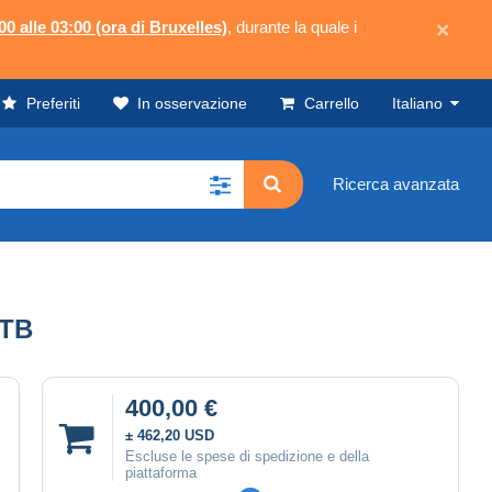
00 alle 03:00 (ora di Bruxelles)
, durante la quale i
×
Preferiti
In osservazione
Carrello
Italiano
Ricerca avanzata
)TB
400,00 €
± 462,20 USD
Escluse le spese di spedizione e della
piattaforma