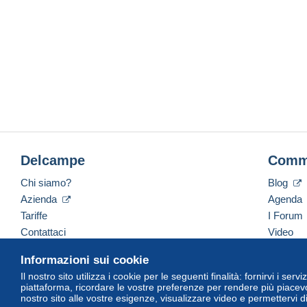
Delcampe
Comm
Chi siamo?
Blog
Azienda
Agenda
Tariffe
I Forum
Contattaci
Video
Informazioni sui cookie
Il nostro sito utilizza i cookie per le seguenti finalità: fornirvi i ser
Italiano
USD
America/Indiana/Vevay
Versi
piattaforma, ricordare le vostre preferenze per rendere più piacevo
nostro sito alle vostre esigenze, visualizzare video e permettervi d