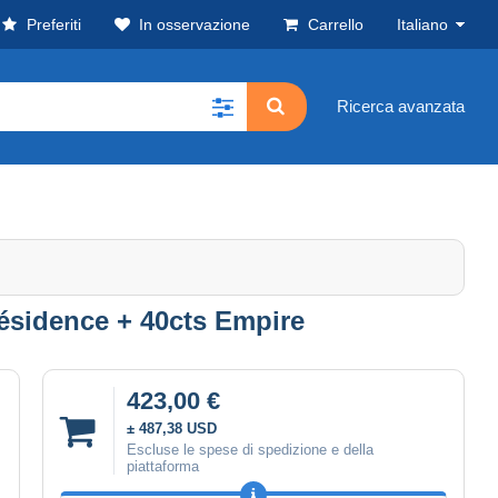
Preferiti
In osservazione
Carrello
Italiano
Ricerca avanzata
résidence + 40cts Empire
423,00 €
± 487,38 USD
Escluse le spese di spedizione e della
piattaforma