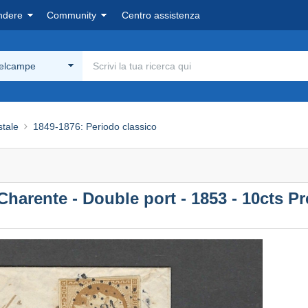
ndere
Community
Centro assistenza
Delcampe
stale
1849-1876: Periodo classico
Charente - Double port - 1853 - 10cts P