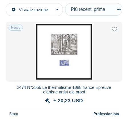
Tipo di vendita
Visualizzazione
Categorie principali
In corso
Francobolli
Prezzo fisso
Europa
Nuovo
Asta con offerte
Francia
Aste senza offerte
Casa d'aste
Prove d'artista
Venduti
Durata
Tutte le durate
Nuovo da
giorni
2474 N°2556 Le thermalisme 1988 france Epreuve
d'artiste artist die proof
Chiude fra
ora
± 20,23 USD
Prezzo
Stato
Professionista
Dalle
a
USD
USD
Solo sconto