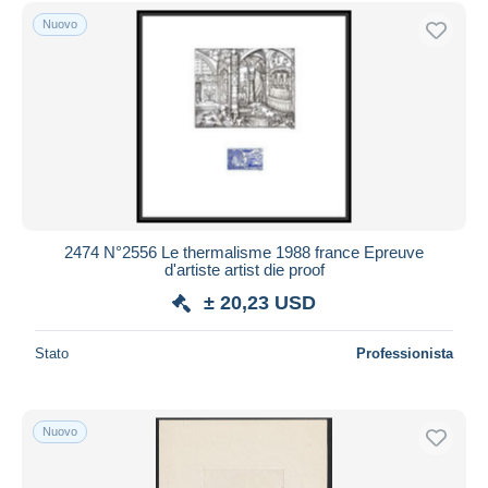
Spedizione gratuita
Nuovo
Metodi di pagamento
PayPal
Bonifico bancario
Visa
Mastercard
Bancontact
iDeal
2474 N°2556 Le thermalisme 1988 france Epreuve
d'artiste artist die proof
Maestro
± 20,23 USD
Deselezionare tutto
Residenza del venditore
Stato
Professionista
Tutto il mondo
Nuovo