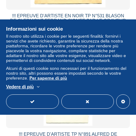
!!! EPREUVE D'ARTISTE EN NOIR TP N°531 BLASON
DE CLERMONT FERRAND SIGNEE PAR LE GRAVEUR
RAOUL SERRES
Informazioni sui cookie
± 138,71 USD
Il nostro sito utilizza i cookie per le seguenti finalità: fornirvi i
servizi che avete richiesto, garantire la sicurezza della nostra
piattaforma, ricordare le vostre preferenze per rendere più
Stato
Professionista
piacevole la vostra navigazione, compilare statistiche per
adattare il nostro sito alle vostre esigenze, visualizzare video e
permettervi di condividere contenuti sui social network.
Alcuni di questi cookie sono necessari per il funzionamento del
Nuovo
nostro sito, altri possono essere impostati secondo le vostre
preferenze.
Per saperne di più
Vedere di più
!!! EPREUVE D'ARTISTE TP N°891 ALFRED DE