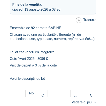
Fine della vendita:
giovedì 13 agosto 2026 a 03:30
Tradurre
Ensemble de 92 carnets SABINE
Chacun avec une particularité différente (n° de
confectionneuse, type, date, numéro, repère, variété…)
Le lot est vendu en intégralité.
Cote Yvert 2025 : 3096 €
Prix de départ à 9 % de la cote
Voici le descriptif du lot :
No
C
C
uv
Ouve
Num
o
Particulari
o
ea
rt/fer
Vedere di più
éro
n
té
t
u
mé