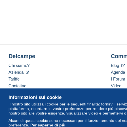
Delcampe
Comm
Chi siamo?
Blog
Azienda
Agenda
Tariffe
I Forum
Contattaci
Video
Informazioni sui cookie
Il nostro sito utilizza i cookie per le seguenti finalità: fornirvi i ser
Italiano
USD
America/Indiana/Vevay
Versi
piattaforma, ricordare le vostre preferenze per rendere più piacevo
nostro sito alle vostre esigenze, visualizzare video e permettervi d
Alcuni di questi cookie sono necessari per il funzionamento del nos
preferenze.
Per saperne di più
© Delcampe International Srl. Tutti i diritti riservati.
Termini di utiliz