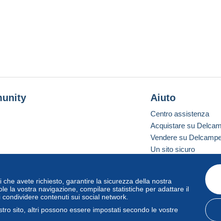
unity
Aiuto
Centro assistenza
Acquistare su Delca
Vendere su Delcamp
Un sito sicuro
vizi che avete richiesto, garantire la sicurezza della nostra
one standard
le la vostra navigazione, compilare statistiche per adattare il
i condividere contenuti sui social network.
tro sito, altri possono essere impostati secondo le vostre
zo
e
privacy
.
Gestione dei cookie