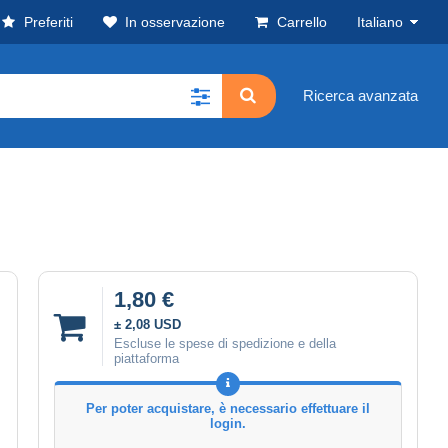
Preferiti
In osservazione
Carrello
Italiano
Ricerca avanzata
1,80 €
± 2,08 USD
Escluse le spese di spedizione e della
piattaforma
Per poter acquistare, è necessario effettuare il
login.