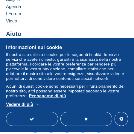
Francia
Agenda
Zona 1
I Forum
Aggiungere questo venditore ai preferiti
Video
Zona 2
Contattare il venditore
Inserisci questo venditore in Lista Nera
Aiuto
Zona 3
Centro assistenza
Informazioni sui cookie
Acquistare su Delcampe
Il nostro sito utilizza i cookie per le seguenti finalità: fornirvi i
Questa zona comprende
un paese
.
Per accedere alle informazioni
Vendere su Delcampe
servizi che avete richiesto, garantire la sicurezza della nostra
sulla consegna, è necessario
piattaforma, ricordare le vostre preferenze per rendere più
Un sito sicuro
Metodo di spedizione
essere un utente registrato ed
piacevole la vostra navigazione, compilare statistiche per
effettuare il login.
adattare il nostro sito alle vostre esigenze, visualizzare video e
Pagamento con:
permettervi di condividere contenuti sui social network.
Registr
Alcuni di questi cookie sono necessari per il funzionamento del
Login
ati
Lettera (formato normale/piccolo)
nostro sito, altri possono essere impostati secondo le vostre
preferenze.
Per saperne di più
0,80 €
Vedere di più
Italiano
USD
Versione standard
Americ
Lettera (formato grande)
1,00 €
Lettera tracciata (lettera normale/piccola)