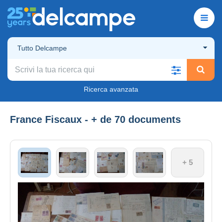
Tutto Delcampe
Ricerca avanzata
France Fiscaux - + de 70 documents
+ 5