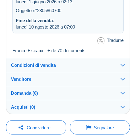
lunedì 1 giugno 2026 a 02:13
Oggetto n°2305860700
Fine della vendita:
lunedì 10 agosto 2026 a 07:00
Tradurre
France Fiscaux - + de 70 documents
Condizioni di vendita
Venditore
Destinazione:
Vedi l'elenco dei paesi
Domanda (0)
hedo37
100%
(68951x)
Invio:
Acquisti (0)
Invio dopo il pagamento
PRO
Negozio
Spese:
A carico dell'acquirente
Per inviare una domanda devi aprire una
Ultimo aggiornamento: 08:47:21
Condividere
Segnalare
sessione.
Cognome:
Metodi di pagamento: