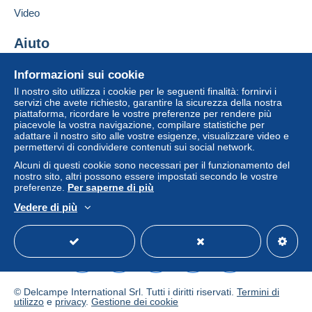
Aggiungere questo venditore ai preferiti
venditore all'acquirente. Un acquisto non pagato
Video
Contattare il venditore
può comportare conseguenze sul conto
Inserisci questo venditore in Lista Nera
dell'acquirente.
Aiuto
Se le Condizioni di vendita del venditore includono
Centro assistenza
Informazioni sui cookie
clausole relative al pagamento, queste sono da
Acquistare su Delcampe
Il nostro sito utilizza i cookie per le seguenti finalità: fornirvi i
considerarsi nulle e non dovute. Le condizioni di
Vendere su Delcampe
servizi che avete richiesto, garantire la sicurezza della nostra
pagamento del sito Delcampe, definite nelle
piattaforma, ricordare le vostre preferenze per rendere più
Un sito sicuro
condizioni d'uso
, sono le uniche applicabili.
piacevole la vostra navigazione, compilare statistiche per
adattare il nostro sito alle vostre esigenze, visualizzare video e
Gli acquisti devono essere pagati entro
14 giorni
permettervi di condividere contenuti sui social network.
dal ricevimento della richiesta di pagamento del
Alcuni di questi cookie sono necessari per il funzionamento del
venditore.
nostro sito, altri possono essere impostati secondo le vostre
preferenze.
Per saperne di più
Garanzia:
Vedere di più
Diritto di recesso
|
Spese di restituzione a carico
Italiano
USD
Versione standard
Americ
dell'acquirente.
Per conoscere i termini per il reso e per il rimborso
dell'oggetto
consulta la Carta Delcampe
.
© Delcampe International Srl. Tutti i diritti riservati.
Termini di
Cher client,
utilizzo
e
privacy
.
Gestione dei cookie