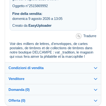
Oggetto n°2515869992
Fine della vendita:
domenica 9 agosto 2026 a 13:05
Creato da
EasyUploader
Tradurre
Voir des milliers de lettres, d'enveloppes, de cartes
postales, de timbres et de collections de timbres dans
notre boutique DELCAMPE : vat _tradition, le magasin
qui vous fera aimer la philatélie et la marcophilie !
Condizioni di vendita
Venditore
Destinazione:
Vedi l'elenco dei paesi
Domanda (0)
vat_tradition
100%
(58926x)
Direttamente al destinatario:
Offerta (0)
Sì
PRO