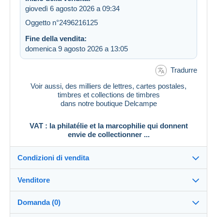
giovedì 6 agosto 2026 a 09:34
Oggetto n°2496216125
Fine della vendita:
domenica 9 agosto 2026 a 13:05
Tradurre
Voir aussi, des milliers de lettres, cartes postales,
timbres et collections de timbres
dans notre boutique Delcampe
VAT : la philatélie et la marcophilie qui donnent
envie de collectionner ...
Condizioni di vendita
Venditore
Destinazione:
Vedi l'elenco dei paesi
Domanda (0)
vat_tradition
100%
(58925x)
Direttamente al destinatario: