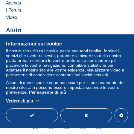
Francia
Agenda
Un pagamento non effettuato tramite
il sistema di
I Forum
pagamento integrato nel sito
sarà rimborsato dal
Aggiungere questo venditore ai preferiti
venditore all'acquirente. Un acquisto non pagato
Video
Contattare il venditore
può comportare conseguenze sul conto
Inserisci questo venditore in Lista Nera
dell'acquirente.
Aiuto
Se le Condizioni di vendita del venditore includono
Centro assistenza
Informazioni sui cookie
clausole relative al pagamento, queste sono da
Acquistare su Delcampe
Il nostro sito utilizza i cookie per le seguenti finalità: fornirvi i
considerarsi nulle e non dovute. Le condizioni di
Vendere su Delcampe
servizi che avete richiesto, garantire la sicurezza della nostra
pagamento del sito Delcampe, definite nelle
piattaforma, ricordare le vostre preferenze per rendere più
Un sito sicuro
condizioni d'uso
, sono le uniche applicabili.
piacevole la vostra navigazione, compilare statistiche per
adattare il nostro sito alle vostre esigenze, visualizzare video e
Gli acquisti devono essere pagati entro
14 giorni
permettervi di condividere contenuti sui social network.
dal ricevimento della richiesta di pagamento del
Alcuni di questi cookie sono necessari per il funzionamento del
venditore.
nostro sito, altri possono essere impostati secondo le vostre
preferenze.
Per saperne di più
Garanzia:
Vedere di più
Diritto di recesso
|
Spese di restituzione a carico
Italiano
USD
Versione standard
Americ
dell'acquirente.
Per conoscere i termini per il reso e per il rimborso
dell'oggetto
consulta la Carta Delcampe
.