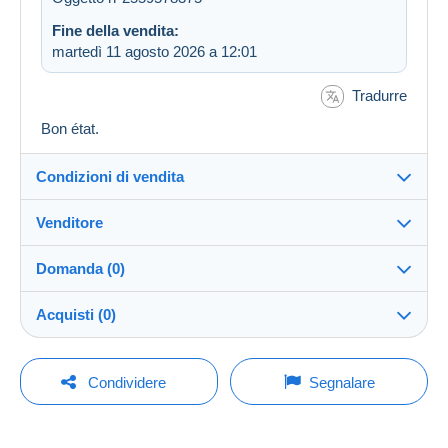
Fine della vendita:
martedì 11 agosto 2026 a 12:01
Tradurre
Bon état.
Condizioni di vendita
Venditore
Destinazione:
Vedi l'elenco dei paesi
Domanda (0)
pingadu13
100%
(53128x)
Invio:
Acquisti (0)
Invio dopo il pagamento
PRO
Negozio
Spese:
A carico dell'acquirente
Per inviare una domanda devi aprire una
Ultimo aggiornamento: 17:50:03
Condividere
Segnalare
sessione.
Cognome:
Metodi di pagamento:
BARON JEAN-PIERRE
Nessun acquisto per il momento. Fallo per primo!
Aprire una sessione