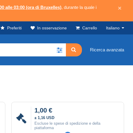
00 alle 03:00 (ora di Bruxelles)
, durante la quale i
×
Preferiti
In osservazione
Carrello
Italiano
Ricerca avanzata
1,00 €
± 1,16 USD
Escluse le spese di spedizione e della
piattaforma