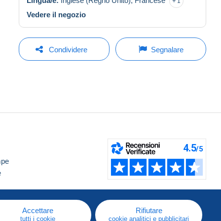
Lingua/e:
Inglese (Regno Unito),
Francese
1
Vedere il negozio
Condividere
Segnalare
mpe
e
Accettare
Rifiutare
tutti i cookie
cookie analitici e pubblicitari