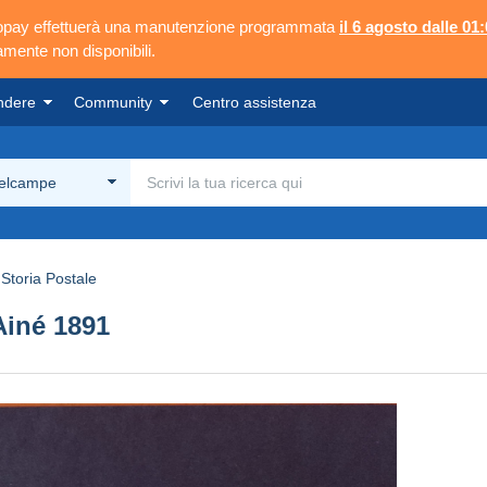
ngopay effettuerà una manutenzione programmata
il 6 agosto dalle 01:
mente non disponibili.
ndere
Community
Centro assistenza
Delcampe
Storia Postale
Ainé 1891