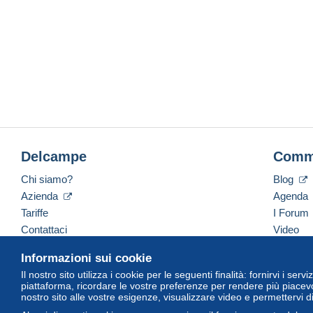
Delcampe
Comm
Chi siamo?
Blog
Azienda
Agenda
Tariffe
I Forum
Contattaci
Video
Informazioni sui cookie
Il nostro sito utilizza i cookie per le seguenti finalità: fornirvi i ser
Italiano
USD
America/Indiana/Vevay
Versi
piattaforma, ricordare le vostre preferenze per rendere più piacevo
nostro sito alle vostre esigenze, visualizzare video e permettervi d