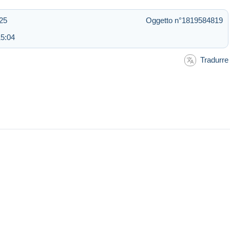
:25
Oggetto n°1819584819
15:04
Tradurre