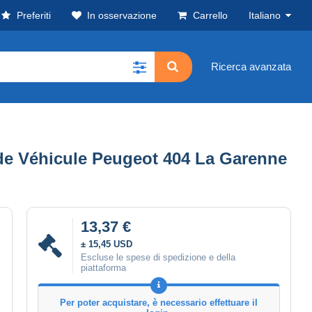
Preferiti
In osservazione
Carrello
Italiano
Ricerca avanzata
e de Véhicule Peugeot 404 La Garenne
13,37 €
± 15,45 USD
Escluse le spese di spedizione e della
piattaforma
Per poter acquistare, è necessario effettuare il