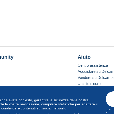
unity
Aiuto
Centro assistenza
Acquistare su Delca
Vendere su Delcamp
Un sito sicuro
vizi che avete richiesto, garantire la sicurezza della nostra
one standard
le la vostra navigazione, compilare statistiche per adattare il
i condividere contenuti sui social network.