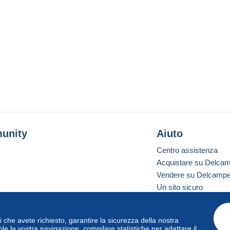
unity
Aiuto
Centro assistenza
Acquistare su Delca
Vendere su Delcamp
Un sito sicuro
vizi che avete richiesto, garantire la sicurezza della nostra
one standard
le la vostra navigazione, compilare statistiche per adattare il