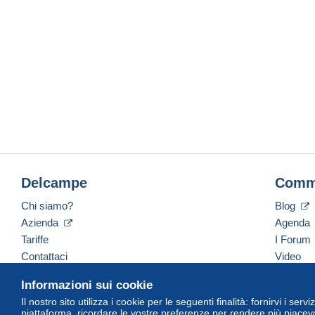
Delcampe
Comm
Chi siamo?
Blog
Azienda
Agenda
Tariffe
I Forum
Contattaci
Video
Informazioni sui cookie
Il nostro sito utilizza i cookie per le seguenti finalità: fornirvi i ser
Italiano
USD
America/Indiana/Vevay
Versi
piattaforma, ricordare le vostre preferenze per rendere più piacevo