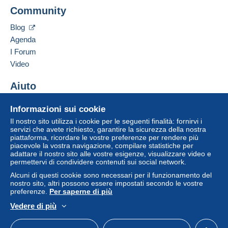
pagamento integrato nel sito
sarà rimborsato dal
Community
venditore all'acquirente. Un acquisto non pagato
può comportare conseguenze sul conto
Blog
dell'acquirente.
Agenda
Se le Condizioni di vendita del venditore includono
I Forum
clausole relative al pagamento, queste sono da
Video
considerarsi nulle e non dovute. Le condizioni di
pagamento del sito Delcampe, definite nelle
Aiuto
condizioni d'uso
, sono le uniche applicabili.
Centro assistenza
Gli acquisti devono essere pagati entro
14 giorni
Informazioni sui cookie
Acquistare su Delcampe
dal ricevimento della richiesta di pagamento del
Il nostro sito utilizza i cookie per le seguenti finalità: fornirvi i
Vendere su Delcampe
venditore.
servizi che avete richiesto, garantire la sicurezza della nostra
piattaforma, ricordare le vostre preferenze per rendere più
Un sito sicuro
Garanzia:
piacevole la vostra navigazione, compilare statistiche per
adattare il nostro sito alle vostre esigenze, visualizzare video e
Diritto di recesso
|
Spese di restituzione a carico
permettervi di condividere contenuti sui social network.
dell'acquirente.
Alcuni di questi cookie sono necessari per il funzionamento del
Per conoscere i termini per il reso e per il rimborso
nostro sito, altri possono essere impostati secondo le vostre
dell'oggetto
consulta la Carta Delcampe
.
preferenze.
Per saperne di più
Vedere di più
Italiano
USD
Versione standard
Americ
Frais de port à la charge de l'acheteur. En port simple,