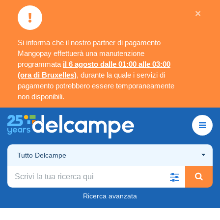
×
Si informa che il nostro partner di pagamento
Mangopay effettuerà una manutenzione
programmata
il 6 agosto dalle 01:00 alle 03:00
(ora di Bruxelles)
, durante la quale i servizi di
pagamento potrebbero essere temporaneamente
non disponibili.
Tutto Delcampe
Ricerca avanzata