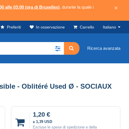
00 alle 03:00 (ora di Bruxelles)
, durante la quale i
×
Preferiti
In osservazione
Carrello
Italiano
Ricerca avanzata
ible - Oblitéré Used Ø - SOCIAUX
1,20 €
± 1,39 USD
Escluse le spese di spedizione e della