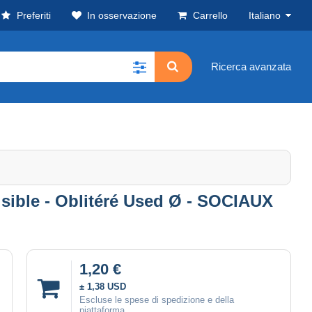
Preferiti
In osservazione
Carrello
Italiano
Ricerca avanzata
ible - Oblitéré Used Ø - SOCIAUX
1,20 €
± 1,38 USD
Escluse le spese di spedizione e della
piattaforma