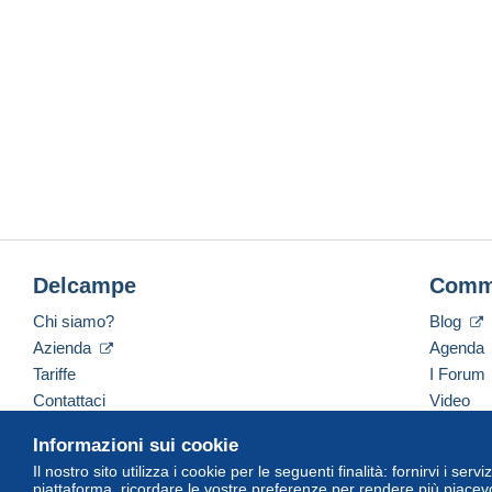
Delcampe
Comm
Chi siamo?
Blog
Azienda
Agenda
Tariffe
I Forum
Contattaci
Video
Informazioni sui cookie
Il nostro sito utilizza i cookie per le seguenti finalità: fornirvi i ser
Italiano
USD
America/Indiana/Vevay
Versi
piattaforma, ricordare le vostre preferenze per rendere più piacevo