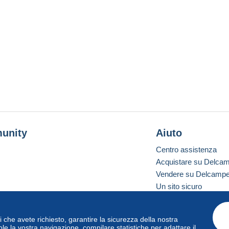
unity
Aiuto
Centro assistenza
Acquistare su Delca
Vendere su Delcamp
Un sito sicuro
vizi che avete richiesto, garantire la sicurezza della nostra
one standard
le la vostra navigazione, compilare statistiche per adattare il