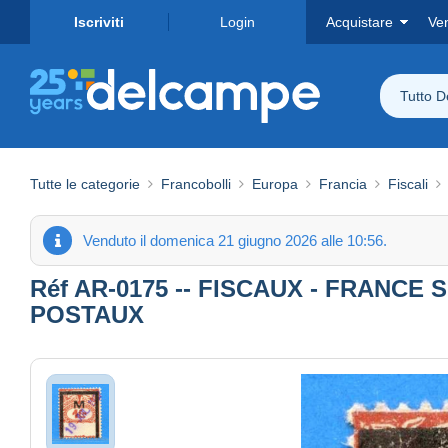
Iscriviti
Login
Acquistare
Ve
Tutto 
Tutte le categorie
Francobolli
Europa
Francia
Fiscali
Venduto il domenica 21 giugno 2026 alle 10:56.
Réf AR-0175 -- FISCAUX - FRANCE S
POSTAUX