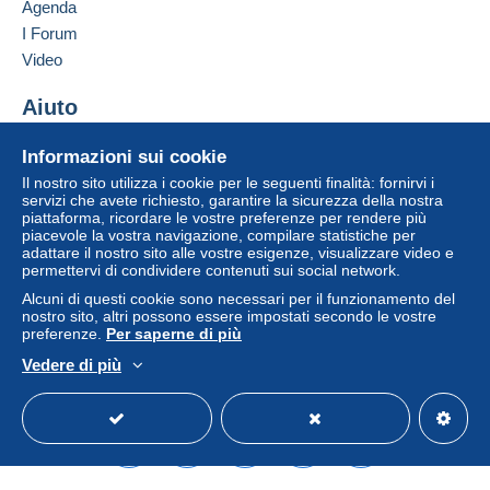
Agenda
Se le Condizioni di vendita del venditore includono
clausole relative al pagamento, queste sono da
I Forum
considerarsi nulle e non dovute. Le condizioni di
Video
pagamento del sito Delcampe, definite nelle
condizioni d'uso
, sono le uniche applicabili.
Aiuto
Gli acquisti devono essere pagati entro
14 giorni
Centro assistenza
Informazioni sui cookie
dal ricevimento della richiesta di pagamento del
Acquistare su Delcampe
venditore.
Il nostro sito utilizza i cookie per le seguenti finalità: fornirvi i
Vendere su Delcampe
servizi che avete richiesto, garantire la sicurezza della nostra
piattaforma, ricordare le vostre preferenze per rendere più
Un sito sicuro
piacevole la vostra navigazione, compilare statistiche per
Attention, les plis envoyés en courrier non recommandé
adattare il nostro sito alle vostre esigenze, visualizzare video e
couvrant la valeur totale de vos achats (R1, R2 ou R3)
permettervi di condividere contenuti sui social network.
voyagent aux risques exclusifs de l'acheteur.
Alcuni di questi cookie sono necessari per il funzionamento del
Tous les affranchissements sont des affranchissements
nostro sito, altri possono essere impostati secondo le vostre
preferenze.
Per saperne di più
philatéliques. Si vous souhaitez un envoi de type
particulier (entier postal par exemple), n'hésitez pas à
Vedere di più
faire la demande.
Italiano
USD
Versione standard
Americ
Pour la France:
Expédition uniquement en lettre suivie pour tout achat à
partir de 15,00 euros
FRAIS DE PORT EN COURRIER NORMAL (NON