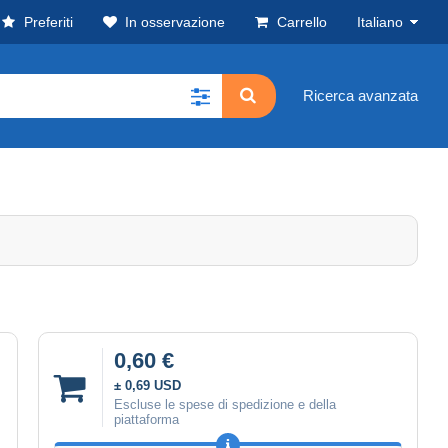
Preferiti
In osservazione
Carrello
Italiano
Ricerca avanzata
0,60 €
± 0,69 USD
Escluse le spese di spedizione e della
piattaforma