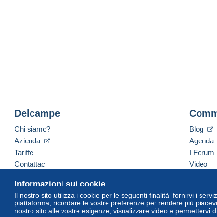
Delcampe
Comm
Chi siamo?
Blog
Azienda
Agenda
Tariffe
I Forum
Contattaci
Video
Informazioni sui cookie
Il nostro sito utilizza i cookie per le seguenti finalità: fornirvi i ser
Italiano
USD
America/Indiana/Vevay
Versi
piattaforma, ricordare le vostre preferenze per rendere più piacevo
nostro sito alle vostre esigenze, visualizzare video e permettervi d