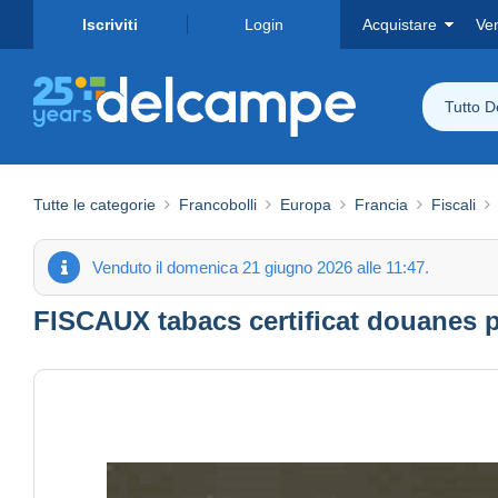
Iscriviti
Login
Acquistare
Ve
Tutto 
Tutte le categorie
Francobolli
Europa
Francia
Fiscali
Venduto il domenica 21 giugno 2026 alle 11:47.
FISCAUX tabacs certificat douanes p