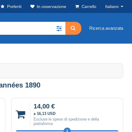
Preferiti
In osservazione
Carrello
Italiano
Ricerca avanzata
 années 1890
14,00 €
± 16,13 USD
Escluse le spese di spedizione e della
piattaforma