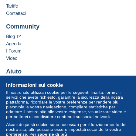
03/08/2026 a 06:43
acquisti: Da pagare
".
Tariffe
Aggiungere questo venditore ai preferiti
Contattare il venditore
Contattaci
Un pagamento non effettuato tramite
il sistema di
Inserisci questo venditore in Lista Nera
pagamento integrato nel sito
sarà rimborsato dal
Community
venditore all'acquirente. Un acquisto non pagato
può comportare conseguenze sul conto
Blog
dell'acquirente.
Agenda
Se le Condizioni di vendita del venditore includono
I Forum
clausole relative al pagamento, queste sono da
Video
considerarsi nulle e non dovute. Le condizioni di
pagamento del sito Delcampe, definite nelle
Aiuto
condizioni d'uso
, sono le uniche applicabili.
Centro assistenza
Gli acquisti devono essere pagati entro
14 giorni
Informazioni sui cookie
Acquistare su Delcampe
dal ricevimento della richiesta di pagamento del
Il nostro sito utilizza i cookie per le seguenti finalità: fornirvi i
Vendere su Delcampe
venditore.
servizi che avete richiesto, garantire la sicurezza della nostra
piattaforma, ricordare le vostre preferenze per rendere più
Un sito sicuro
Garanzia:
piacevole la vostra navigazione, compilare statistiche per
adattare il nostro sito alle vostre esigenze, visualizzare video e
Diritto di recesso
|
Spese di restituzione a carico
permettervi di condividere contenuti sui social network.
dell'acquirente.
Alcuni di questi cookie sono necessari per il funzionamento del
Per conoscere i termini per il reso e per il rimborso
nostro sito, altri possono essere impostati secondo le vostre
dell'oggetto
consulta la Carta Delcampe
.
preferenze.
Per saperne di più