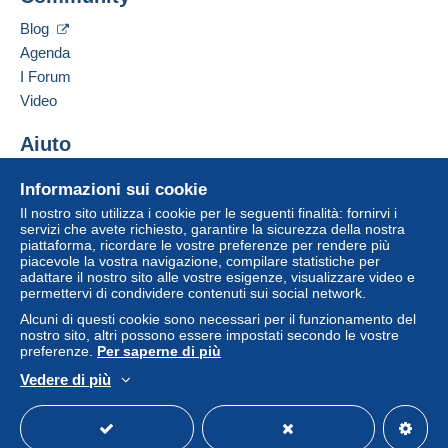
può comportare conseguenze sul conto
Blog
dell'acquirente.
Agenda
Se le Condizioni di vendita del venditore includono
I Forum
clausole relative al pagamento, queste sono da
Video
considerarsi nulle e non dovute. Le condizioni di
pagamento del sito Delcampe, definite nelle
Aiuto
condizioni d'uso
, sono le uniche applicabili.
Centro assistenza
Gli acquisti devono essere pagati entro
14 giorni
Informazioni sui cookie
Acquistare su Delcampe
dal ricevimento della richiesta di pagamento del
Il nostro sito utilizza i cookie per le seguenti finalità: fornirvi i
Vendere su Delcampe
venditore.
servizi che avete richiesto, garantire la sicurezza della nostra
piattaforma, ricordare le vostre preferenze per rendere più
Un sito sicuro
Garanzia:
piacevole la vostra navigazione, compilare statistiche per
adattare il nostro sito alle vostre esigenze, visualizzare video e
Diritto di recesso
|
Spese di restituzione a carico
permettervi di condividere contenuti sui social network.
dell'acquirente.
Alcuni di questi cookie sono necessari per il funzionamento del
Per conoscere i termini per il reso e per il rimborso
nostro sito, altri possono essere impostati secondo le vostre
dell'oggetto
consulta la Carta Delcampe
.
preferenze.
Per saperne di più
Vedere di più
Italiano
USD
Versione standard
Americ
ENVOI EN COURRIER SIMPLE, ou EN SUIVI OU
RECOMMANDE AU CHOIX DE L'ACHETEUR