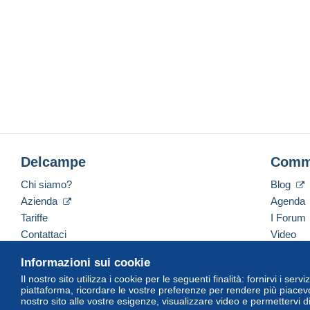
Delcampe
Comm
Chi siamo?
Blog
Azienda
Agenda
Tariffe
I Forum
Contattaci
Video
Informazioni sui cookie
Il nostro sito utilizza i cookie per le seguenti finalità: fornirvi i ser
Italiano
USD
America/Indiana/Vevay
Versi
piattaforma, ricordare le vostre preferenze per rendere più piacevo
nostro sito alle vostre esigenze, visualizzare video e permettervi d