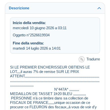
Descrizione
Inizio della vendita:
mercoledì 10 giugno 2026 a 03:11
Oggetto n°2526619934
Fine della vendita:
martedì 14 luglio 2026 a 14:01
Tradurre
SI LE PREMIER ENCHERISSEUR OBTIENS LE
LOT,,,,il auras 7% de remise SUR LE PRIX
ATTEINT,,,,,,,,,,,,,,,,,,,,,,,,,,,,,,,,,,,,,,,,,,,,,,,,,,,,,,,,,,,,,,,,,,,,,,,,,,,,
,,,,,,,,,,,,,,,,,,,,,,,,,,,,,,,,,,,,,,,,,,,,,,,,,,,,,,,,,,,,,,,,,,,,,,,,,,,,,,,,,,,,,,,,,,,
,,,,,,,,,,,,,,,,,,,,,,,,
N°447A* ,,,,,,,,,,
MEDAILLON DE TASSET 1fr20 BLEU ,,,,,,,,,,,,,
PERSONNE n'à ce timbre dans sa collection de
FISCAUX DE FRANCE,,,,,,unique occasion de ce
procurer ce FLEURON des fiscaux,,à vous de voir d'y