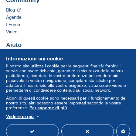
5, RUE DE L'EGLISE
da 100,00 € di acquisti.
F-06230
VILLEFRANCHE-sur-Mer
Blog
Francia
Agenda
I Forum
Aggiungere questo venditore ai preferiti
Video
Contattare il venditore
Per una maggiore sicurezza, il venditore ti
Inserisci questo venditore in Lista Nera
Aiuto
chiede di optare per un metodo di spedizione
con tracciabilità per gli acquisti:
Centro assistenza
Informazioni sui cookie
da 14,00 € di acquisti.
Acquistare su Delcampe
Il nostro sito utilizza i cookie per le seguenti finalità: fornirvi i
Pagamento tramite PayPal.
Vendere su Delcampe
servizi che avete richiesto, garantire la sicurezza della nostra
piattaforma, ricordare le vostre preferenze per rendere più
Un sito sicuro
piacevole la vostra navigazione, compilare statistiche per
Zona 1
adattare il nostro sito alle vostre esigenze, visualizzare video e
permettervi di condividere contenuti sui social network.
Alcuni di questi cookie sono necessari per il funzionamento del
Zona 2
nostro sito, altri possono essere impostati secondo le vostre
preferenze.
Per saperne di più
Zona 3
Vedere di più
Italiano
USD
Versione standard
Americ
Questa zona comprende
un paese
.