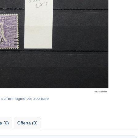
 sull'immagine per zoomare
 (0)
Offerta (0)