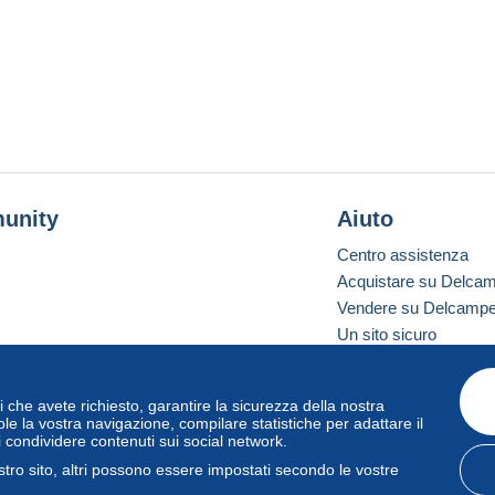
unity
Aiuto
Centro assistenza
Acquistare su Delca
Vendere su Delcamp
Un sito sicuro
vizi che avete richiesto, garantire la sicurezza della nostra
one standard
le la vostra navigazione, compilare statistiche per adattare il
i condividere contenuti sui social network.
tro sito, altri possono essere impostati secondo le vostre
zo
e
privacy
.
Gestione dei cookie