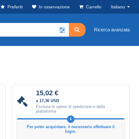
Preferiti
In osservazione
Carrello
Italiano
Ricerca avanzata
15,02 €
± 17,36 USD
Escluse le spese di spedizione e della
piattaforma
Per poter acquistare, è necessario effettuare il
login.