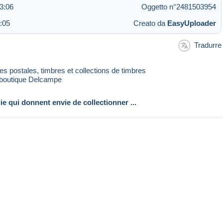
23:06
Oggetto n°2481503954
:05
Creato da
EasyUploader
Tradurre
rtes postales, timbres et collections de timbres
 boutique Delcampe
lie qui donnent envie de collectionner ...