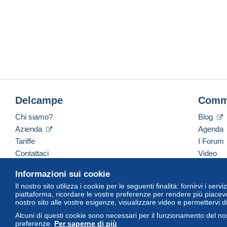
Delcampe
Comm
Chi siamo?
Blog
Azienda
Agenda
Tariffe
I Forum
Contattaci
Video
Informazioni sui cookie
Il nostro sito utilizza i cookie per le seguenti finalità: fornirvi i ser
Italiano
USD
America/Indiana/Vevay
Versi
piattaforma, ricordare le vostre preferenze per rendere più piacevo
nostro sito alle vostre esigenze, visualizzare video e permettervi d
Alcuni di questi cookie sono necessari per il funzionamento del nos
preferenze.
Per saperne di più
© Delcampe International Srl. Tutti i diritti riservati.
Termini di utiliz