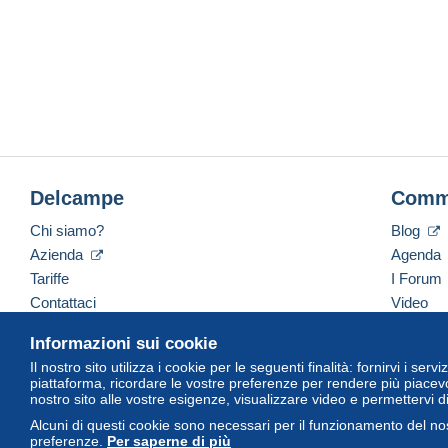
Delcampe
Comm
Chi siamo?
Blog
Azienda
Agenda
Tariffe
I Forum
Contattaci
Video
Informazioni sui cookie
Il nostro sito utilizza i cookie per le seguenti finalità: fornirvi i ser
Italiano
USD
America/Indiana/Vevay
Versi
piattaforma, ricordare le vostre preferenze per rendere più piacevo
nostro sito alle vostre esigenze, visualizzare video e permettervi d
Alcuni di questi cookie sono necessari per il funzionamento del nos
preferenze.
Per saperne di più
© Delcampe International Srl. Tutti i diritti riservati.
Termini di utiliz