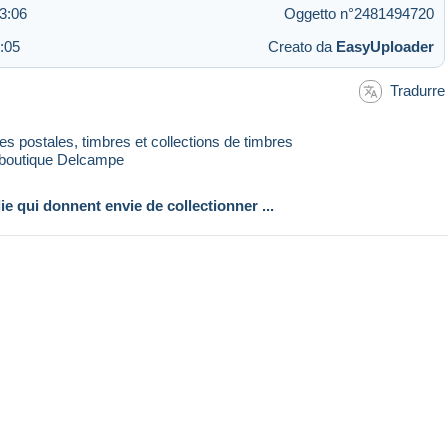
23:06
Oggetto n°2481494720
:05
Creato da
EasyUploader
Tradurre
rtes postales, timbres et collections de timbres
 boutique Delcampe
lie qui donnent envie de collectionner ...