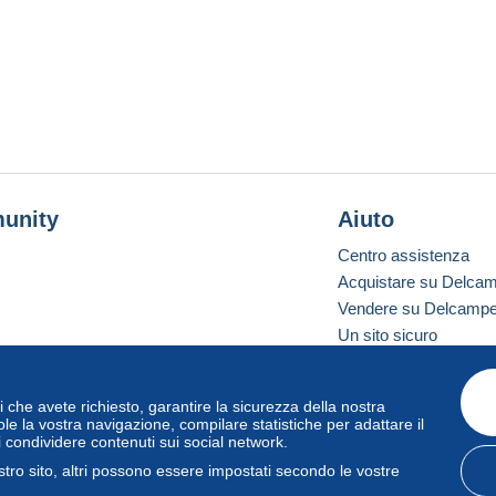
unity
Aiuto
Centro assistenza
Acquistare su Delca
Vendere su Delcamp
Un sito sicuro
vizi che avete richiesto, garantire la sicurezza della nostra
one standard
le la vostra navigazione, compilare statistiche per adattare il
i condividere contenuti sui social network.
tro sito, altri possono essere impostati secondo le vostre
zo
e
privacy
.
Gestione dei cookie