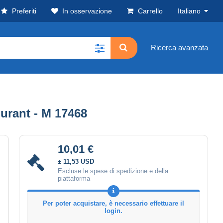
Preferiti
In osservazione
Carrello
Italiano
Ricerca avanzata
urant - M 17468
10,01 €
± 11,53 USD
Escluse le spese di spedizione e della
piattaforma
Per poter acquistare, è necessario effettuare il
login.