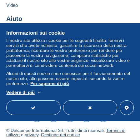
Aggiungere questo venditore ai preferiti
venditore all'acquirente. Un acquisto non pagato
Video
Contattare il venditore
può comportare conseguenze sul conto
Inserisci questo venditore in Lista Nera
dell'acquirente.
Aiuto
Se le Condizioni di vendita del venditore includono
Centro assistenza
Informazioni sui cookie
clausole relative al pagamento, queste sono da
Acquistare su Delcampe
Il nostro sito utilizza i cookie per le seguenti finalità: fornirvi i
considerarsi nulle e non dovute. Le condizioni di
Vendere su Delcampe
servizi che avete richiesto, garantire la sicurezza della nostra
pagamento del sito Delcampe, definite nelle
piattaforma, ricordare le vostre preferenze per rendere più
Un sito sicuro
condizioni d'uso
, sono le uniche applicabili.
piacevole la vostra navigazione, compilare statistiche per
adattare il nostro sito alle vostre esigenze, visualizzare video e
Gli acquisti devono essere pagati entro
14 giorni
permettervi di condividere contenuti sui social network.
dal ricevimento della richiesta di pagamento del
Alcuni di questi cookie sono necessari per il funzionamento del
venditore.
nostro sito, altri possono essere impostati secondo le vostre
preferenze.
Per saperne di più
Garanzia:
Vedere di più
Diritto di recesso
|
Spese di restituzione a carico
Italiano
USD
Versione standard
Americ
dell'acquirente.
Per conoscere i termini per il reso e per il rimborso
dell'oggetto
consulta la Carta Delcampe
.
© Delcampe International Srl. Tutti i diritti riservati.
Termini di
Cher client,
utilizzo
e
privacy
.
Gestione dei cookie