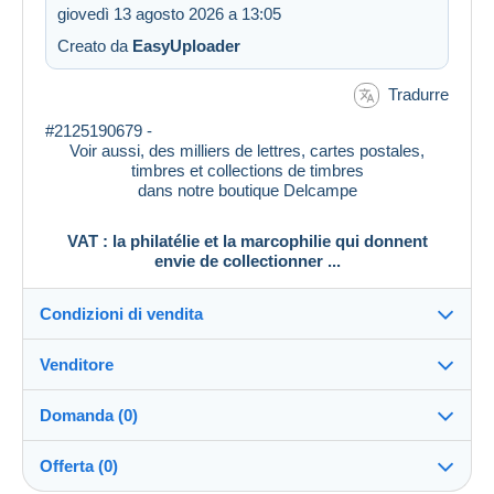
giovedì 13 agosto 2026 a 13:05
Creato da
EasyUploader
Tradurre
#2125190679 -
Voir aussi, des milliers de lettres, cartes postales,
timbres et collections de timbres
dans notre boutique Delcampe
VAT : la philatélie et la marcophilie qui donnent
envie de collectionner ...
Condizioni di vendita
Venditore
Destinazione:
Vedi l'elenco dei paesi
Domanda (0)
vat_tradition
100%
(58917x)
Direttamente al destinatario:
Offerta (0)
Sì
PRO
Negozio