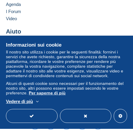
Agenda
Un pagamento non effettuato tramite
il sistema di
I Forum
pagamento integrato nel sito
sarà rimborsato dal
venditore all'acquirente. Un acquisto non pagato
Video
può comportare conseguenze sul conto
dell'acquirente.
Aiuto
Se le Condizioni di vendita del venditore includono
Centro assistenza
Informazioni sui cookie
clausole relative al pagamento, queste sono da
Acquistare su Delcampe
considerarsi nulle e non dovute. Le condizioni di
Il nostro sito utilizza i cookie per le seguenti finalità: fornirvi i
Vendere su Delcampe
servizi che avete richiesto, garantire la sicurezza della nostra
pagamento del sito Delcampe, definite nelle
piattaforma, ricordare le vostre preferenze per rendere più
Un sito sicuro
condizioni d'uso
, sono le uniche applicabili.
piacevole la vostra navigazione, compilare statistiche per
adattare il nostro sito alle vostre esigenze, visualizzare video e
Gli acquisti devono essere pagati entro
14 giorni
permettervi di condividere contenuti sui social network.
dal ricevimento della richiesta di pagamento del
Alcuni di questi cookie sono necessari per il funzionamento del
venditore.
nostro sito, altri possono essere impostati secondo le vostre
preferenze.
Per saperne di più
Garanzia:
Vedere di più
Diritto di recesso
|
Spese di restituzione a carico
Italiano
USD
Versione standard
Americ
dell'acquirente.
Per conoscere i termini per il reso e per il rimborso
dell'oggetto
consulta la Carta Delcampe
.