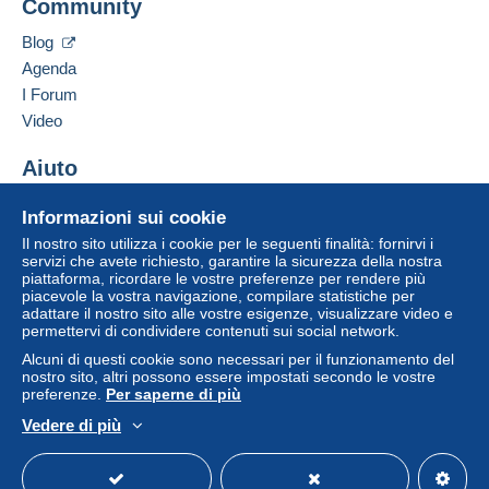
Community
Contattare il venditore
disponibili su Delcampe nella pagina "
I miei
Inserisci questo venditore in Lista Nera
acquisti: Da pagare
".
Blog
Agenda
Un pagamento non effettuato tramite
il sistema di
I Forum
pagamento integrato nel sito
sarà rimborsato dal
venditore all'acquirente. Un acquisto non pagato
Video
può comportare conseguenze sul conto
dell'acquirente.
Aiuto
Se le Condizioni di vendita del venditore includono
Centro assistenza
Informazioni sui cookie
clausole relative al pagamento, queste sono da
Acquistare su Delcampe
considerarsi nulle e non dovute. Le condizioni di
Il nostro sito utilizza i cookie per le seguenti finalità: fornirvi i
Vendere su Delcampe
servizi che avete richiesto, garantire la sicurezza della nostra
pagamento del sito Delcampe, definite nelle
piattaforma, ricordare le vostre preferenze per rendere più
Un sito sicuro
condizioni d'uso
, sono le uniche applicabili.
piacevole la vostra navigazione, compilare statistiche per
adattare il nostro sito alle vostre esigenze, visualizzare video e
Gli acquisti devono essere pagati entro
14 giorni
permettervi di condividere contenuti sui social network.
dal ricevimento della richiesta di pagamento del
Alcuni di questi cookie sono necessari per il funzionamento del
venditore.
nostro sito, altri possono essere impostati secondo le vostre
preferenze.
Per saperne di più
Garanzia:
Vedere di più
Diritto di recesso
|
Spese di restituzione a carico
Italiano
USD
Versione standard
Americ
dell'acquirente.
Per conoscere i termini per il reso e per il rimborso