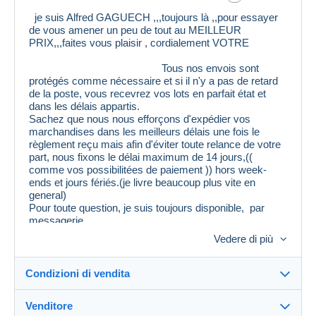
je suis Alfred GAGUECH ,,,toujours là ,,pour essayer
de vous amener un peu de tout au MEILLEUR
PRIX,,,faites vous plaisir , cordialement VOTRE
Tous nos envois sont
protégés comme nécessaire et si il n'y a pas de retard
de la poste, vous recevrez vos lots en parfait état et
dans les délais appartis.
Sachez que nous nous efforçons d'expédier vos
marchandises dans les meilleurs délais une fois le
règlement reçu mais afin d'éviter toute relance de votre
part, nous fixons le délai maximum de 14 jours,((
comme vos possibilitées de paiement )) hors week-
ends et jours fériés.(je livre beaucoup plus vite en
general)
Pour toute question, je suis toujours disponible, par
messagerie
Vedere di più
Evaluation : je suis très réactif et répond très vite.((
REGARDEZ MES EVALUATIONS ,, ELLES SONT LE
REFLETS DE MON TRAVAIL “”" Pour VOUS “”" ))
Condizioni di vendita
Venditore
DES PRIX VRAIMENT