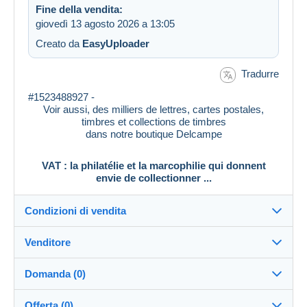
Fine della vendita:
giovedì 13 agosto 2026 a 13:05
Creato da
EasyUploader
Tradurre
#1523488927 -
Voir aussi, des milliers de lettres, cartes postales,
timbres et collections de timbres
dans notre boutique Delcampe
VAT : la philatélie et la marcophilie qui donnent
envie de collectionner ...
Condizioni di vendita
Venditore
Destinazione:
Vedi l'elenco dei paesi
Domanda (0)
vat_tradition
100%
(58919x)
Direttamente al destinatario:
Offerta (0)
PRO