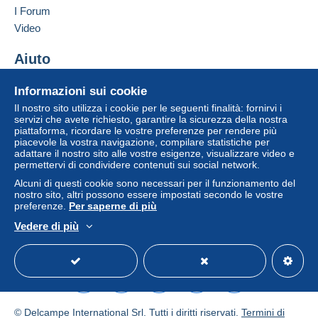
I Forum
pagamento integrato nel sito
sarà rimborsato dal
Aggiungere questo venditore ai preferiti
venditore all'acquirente. Un acquisto non pagato
Video
Contattare il venditore
può comportare conseguenze sul conto
Inserisci questo venditore in Lista Nera
dell'acquirente.
Aiuto
Se le Condizioni di vendita del venditore includono
Centro assistenza
Informazioni sui cookie
clausole relative al pagamento, queste sono da
Acquistare su Delcampe
considerarsi nulle e non dovute. Le condizioni di
Il nostro sito utilizza i cookie per le seguenti finalità: fornirvi i
Vendere su Delcampe
servizi che avete richiesto, garantire la sicurezza della nostra
pagamento del sito Delcampe, definite nelle
piattaforma, ricordare le vostre preferenze per rendere più
Un sito sicuro
condizioni d'uso
, sono le uniche applicabili.
piacevole la vostra navigazione, compilare statistiche per
adattare il nostro sito alle vostre esigenze, visualizzare video e
Gli acquisti devono essere pagati entro
14 giorni
permettervi di condividere contenuti sui social network.
dal ricevimento della richiesta di pagamento del
Alcuni di questi cookie sono necessari per il funzionamento del
venditore.
nostro sito, altri possono essere impostati secondo le vostre
preferenze.
Per saperne di più
Garanzia:
Vedere di più
Diritto di recesso
|
Spese di restituzione a carico
Italiano
USD
Versione standard
Americ
dell'acquirente.
Per conoscere i termini per il reso e per il rimborso
dell'oggetto
consulta la Carta Delcampe
.
© Delcampe International Srl. Tutti i diritti riservati.
Termini di
Cher client,