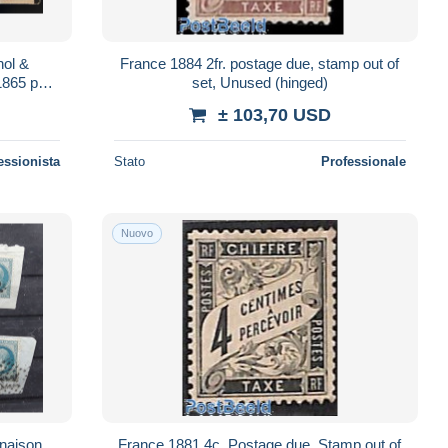
nol &
France 1884 2fr. postage due, stamp out of
1865 pour
set, Unused (hinged)
± 103,70 USD
essionista
Stato
Professionale
Nuovo
inaison
France 1881 4c, Postage due, Stamp out of