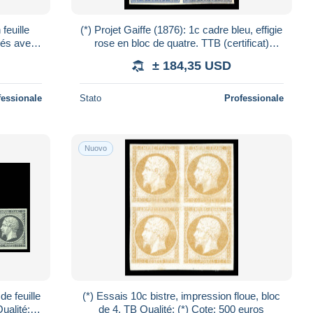
euille
(*) Projet Gaiffe (1876): 1c cadre bleu, effigie
rés avec
rose en bloc de quatre. TTB (certificat)
RE et
Qualité: (*) Cote: 1240 euro
± 184,35 USD
fessionale
Stato
Professionale
Nuovo
de feuille
(*) Essais 10c bistre, impression floue, bloc
de 4. TB Qualité: (*) Cote: 500 euros