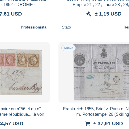
 1852 - DRÔME -
 7,61 USD
± 1,15 USD
Professionista
Stato
Re
Nuovo
re du n°56 et du n°
Frankreich 1855, Brief v. Paris n.
ème république.....à voir
m. Portostempel 26 (Skilling
34,57 USD
± 37,91 USD