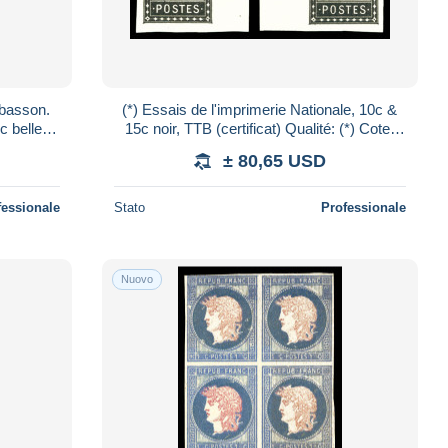
abasson.
(*) Essais de l'imprimerie Nationale, 10c &
c belles
15c noir, TTB (certificat) Qualité: (*) Cote:
marges. SUP (certificat) Qualité: * C
520 euros
± 80,65 USD
fessionale
Stato
Professionale
Nuovo