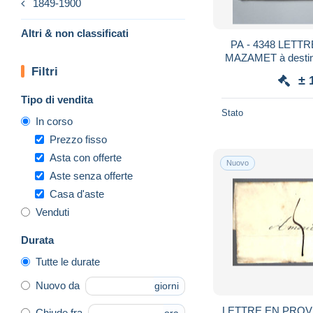
1849-1900
Altri & non classificati
PA - 4348 LETTRE de 1853 au départ de
Filtri
± 
Tipo di vendita
Stato
In corso
Prezzo fisso
Asta con offerte
Nuovo
Aste senza offerte
Casa d'aste
Venduti
Durata
Tutte le durate
Nuovo da
giorni
LETTRE EN PRO
Chiude fra