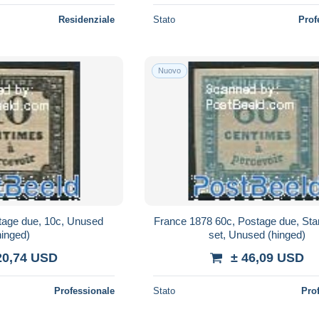
Residenziale
Stato
Prof
Nuovo
tage due, 10c, Unused
France 1878 60c, Postage due, Sta
hinged)
set, Unused (hinged)
20,74 USD
± 46,09 USD
Professionale
Stato
Pro