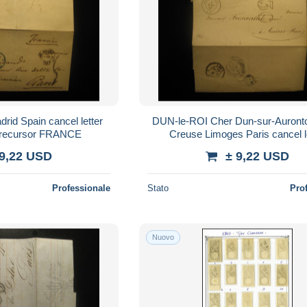
rid Spain cancel letter
DUN-le-ROI Cher Dun-sur-Auront
 precursor FRANCE
Creuse Limoges Paris cancel l
prephilately precursor FRA
 9,22 USD
± 9,22 USD
Professionale
Stato
Pro
Nuovo