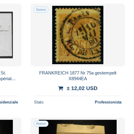
Nuovo
FRANKREICH 1877 Nr 75a gestempelt
périale
X8944EA
± 12,02 USD
sidenziale
Stato
Professionista
Nuovo