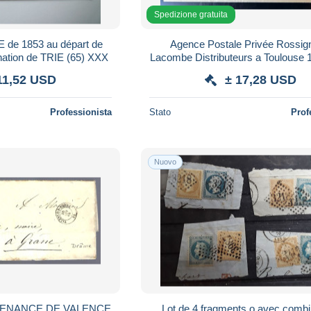
Spedizione gratuita
Agence Postale Privée Rossig
MAZAMET à destination de TRIE (65) XXX
Lacombe Distributeurs a Toulouse 
Lettre de Deuil
11,52 USD
± 17,28 USD
Professionista
Stato
Prof
Nuovo
VENANCE DE VALENCE
Lot de 4 fragments o avec comb