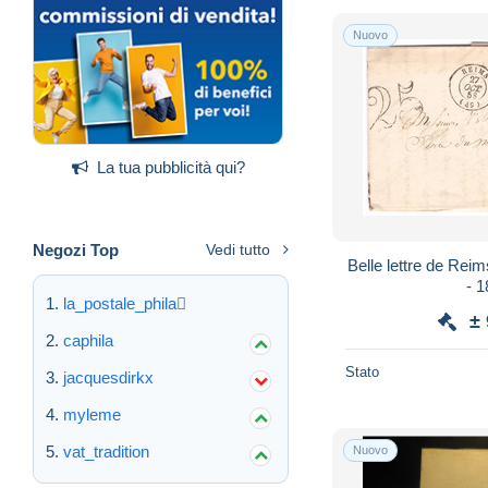
Nuovo
La tua pubblicità qui?
Negozi Top
Vedi tutto
Belle lettre de Rei
- 1
la_postale_phila
±
caphila
Stato
jacquesdirkx
myleme
vat_tradition
Nuovo