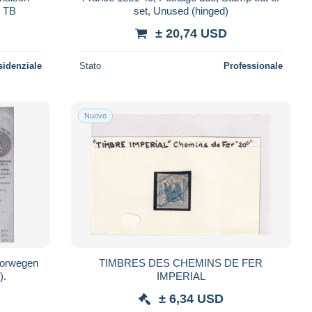
Empire 21 , 22 , Lauré 28 , 29, TB
set, Unused (hinged)
± 20,74 USD
sidenziale
Stato
Professionale
Nuovo
 Norwegen
TIMBRES DES CHEMINS DE FER
).
IMPERIAL
± 6,34 USD