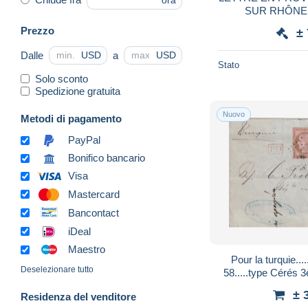
ora
SUR RHÔNE -
Prezzo
±
Dalle
a
USD
USD
Stato
Solo sconto
Spedizione gratuita
Nuovo
Metodi di pagamento
PayPal
Bonifico bancario
Visa
Mastercard
Bancontact
iDeal
Maestro
Pour la turquie.....pai
Deselezionare tutto
58.....type Cérés 3
± 
Residenza del venditore