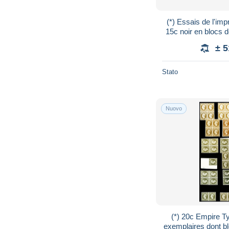
(*) Essais de l'imp
15c noir en blocs d
± 
Stato
Nuovo
(*) 20c Empire T
exemplaires dont b