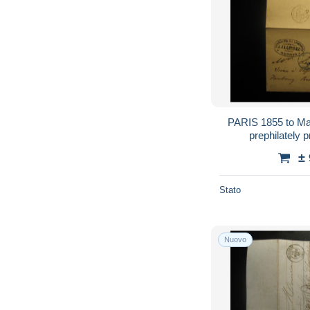
PARIS 1855 to Mad
prephilately
±
Stato
Nuovo