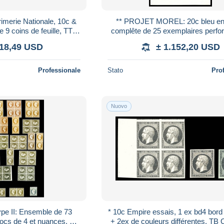
rimerie Nationale, 10c &
** PROJET MOREL: 20c bleu en f
e 9 coins de feuille, TTB
complête de 25 exemplaires perfo
(certificat) Qualité: (*) Cot
partie supérieure gommée, RA
518,49 USD
± 1.152,20 USD
SUPERBE
Professionale
Stato
Pro
Nuovo
ype II: Ensemble de 73
* 10c Empire essais, 1 ex bd4 bord 
locs de 4 et nuances. TB
+ 2ex de couleurs différentes. TB Qualité: *