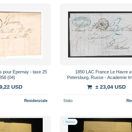
ms pour Epernay - taxe 25
1850 LAC France Le Havre a St.
858 (04)
Petersburg, Russe - Academie Im
des sciences
 9,22 USD
± 23,04 USD
Residenziale
Stato
Re
Nuovo