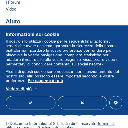
I Forum
Video
Aiuto
Centro assistenza
Informazioni sui cookie
Acquistare su Delcampe
Il nostro sito utilizza i cookie per le seguenti finalità: fornirvi i
Vendere su Delcampe
servizi che avete richiesto, garantire la sicurezza della nostra
piattaforma, ricordare le vostre preferenze per rendere più
Un sito sicuro
piacevole la vostra navigazione, compilare statistiche per
adattare il nostro sito alle vostre esigenze, visualizzare video e
permettervi di condividere contenuti sui social network.
Alcuni di questi cookie sono necessari per il funzionamento del
nostro sito, altri possono essere impostati secondo le vostre
preferenze.
Per saperne di più
Vedere di più
Italiano
USD
Versione standard
Americ
© Delcampe International Srl. Tutti i diritti riservati.
Termini di
utilizzo
e
privacy
.
Gestione dei cookie