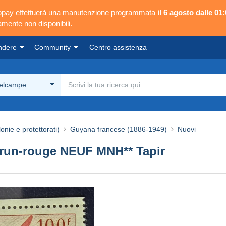
ngopay effettuerà una manutenzione programmata
il 6 agosto dalle 01:
mente non disponibili.
ndere
Community
Centro assistenza
Delcampe
onie e protettorati)
Guyana francese (1886-1949)
Nuovi
run-rouge NEUF MNH** Tapir