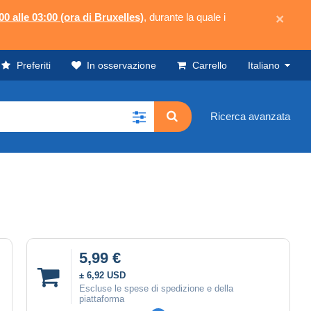
00 alle 03:00 (ora di Bruxelles)
, durante la quale i
×
Preferiti
In osservazione
Carrello
Italiano
Ricerca avanzata
5,99 €
± 6,92 USD
Escluse le spese di spedizione e della
piattaforma